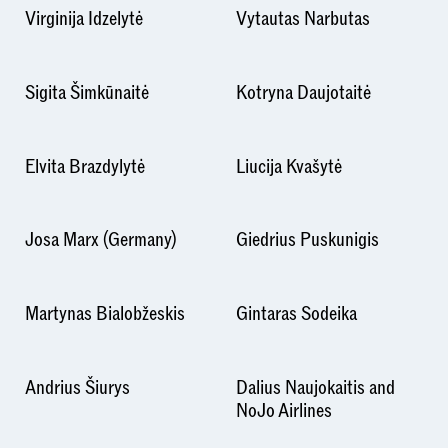
Virginija Idzelytė
Vytautas Narbutas
Sigita Šimkūnaitė
Kotryna Daujotaitė
Elvita Brazdylytė
Liucija Kvašytė
Josa Marx (Germany)
Giedrius Puskunigis
Martynas Bialobžeskis
Gintaras Sodeika
Andrius Šiurys
Dalius Naujokaitis and
NoJo Airlines