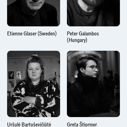
Etienne Glaser (Sweden)
Peter Galambos
(Hungary)
Uršulė Bartoševičiūtė
Greta Štiormer