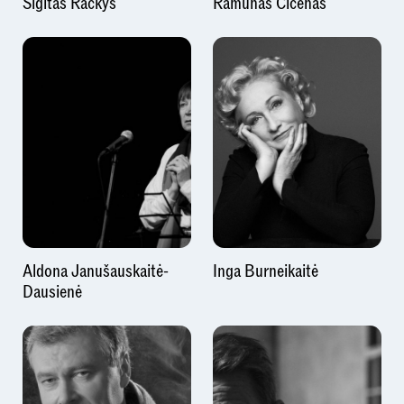
Sigitas Račkys
Ramūnas Cicėnas
Aldona Janušauskaitė-
Inga Burneikaitė
Dausienė