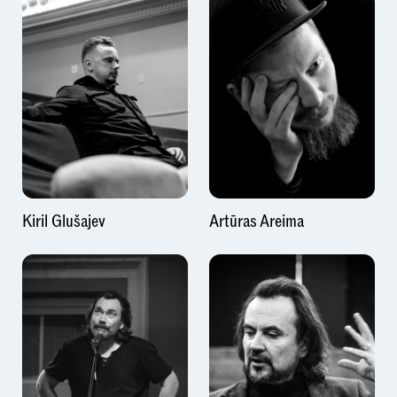
Kiril Glušajev
Artūras Areima