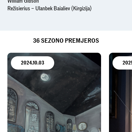
William Gibson
Režisierius – Ulanbek Baialiev (Kirgizija)
36 SEZONO PREMJEROS
2024.10.03
202