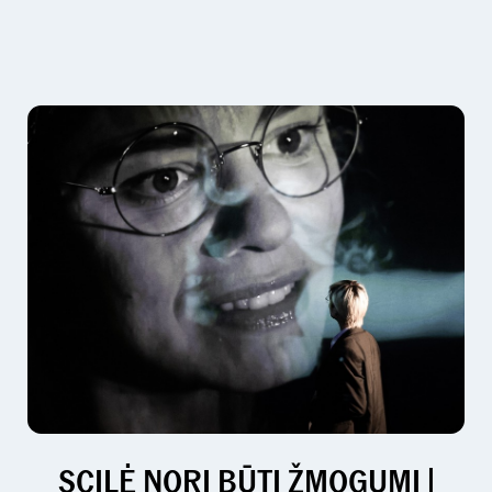
SCILĖ NORI BŪTI ŽMOGUMI |