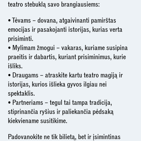
teatro stebuklą savo brangiausiems:
• Tėvams – dovana, atgaivinanti pamirštas
emocijas ir pasakojanti istorijas, kurias verta
prisiminti.
• Mylimam žmogui – vakaras, kuriame susipina
praeitis ir dabartis, kuriant prisiminimus, kurie
išliks.
• Draugams – atraskite kartu teatro magiją ir
istorijas, kurios išlieka gyvos ilgiau nei
spektaklis.
• Partneriams – tegul tai tampa tradicija,
stiprinančia ryšius ir paliekančia pėdsaką
kiekviename susitikime.
Padovanokite ne tik bilietą, bet ir įsimintinas