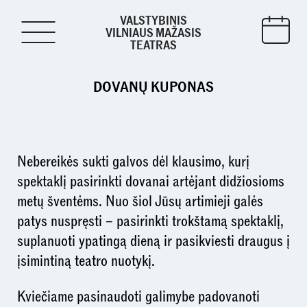
VALSTYBINIS
VILNIAUS MAŽASIS
TEATRAS
DOVANŲ KUPONAS
Nebereikės sukti galvos dėl klausimo, kurį
spektaklį pasirinkti dovanai artėjant didžiosioms
metų šventėms. Nuo šiol Jūsų artimieji galės
patys nuspręsti – pasirinkti trokštamą spektaklį,
suplanuoti ypatingą dieną ir pasikviesti draugus į
įsimintiną teatro nuotykį.
Kviečiame pasinaudoti galimybe padovanoti