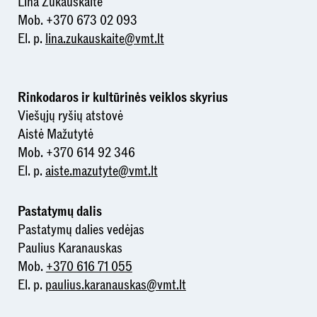
Lina Žukauskaitė
Mob. +370 673 02 093
El. p.
lina.zukauskaite@vmt.lt
Rinkodaros ir kultūrinės veiklos skyrius
Viešųjų ryšių atstovė
Aistė Mažutytė
Mob. +370 614 92 346
El. p.
aiste.mazutyte@vmt.lt
Pastatymų dalis
Pastatymų dalies vedėjas
Paulius Karanauskas
Mob.
+370 616 71 055
El. p.
paulius.karanauskas@vmt.lt