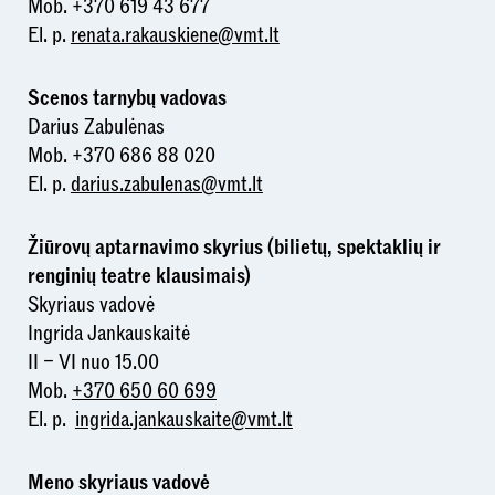
Mob. +370 619 43 677
El. p.
renata.rakauskiene@vmt.lt
Scenos
tarnybų vadovas
Darius Zabulėnas
Mob. +370 686 88 020
El. p.
darius.zabulenas@vmt.lt
Žiūrovų aptarnavimo skyrius (bilietų, spektaklių ir
renginių teatre klausimais)
Skyriaus vadovė
Ingrida Jankauskaitė
II – VI nuo 15.00
Mob.
+370 650 60 699
El. p.
ingrida.jankauskaite@vmt.lt
Meno skyriaus vadovė