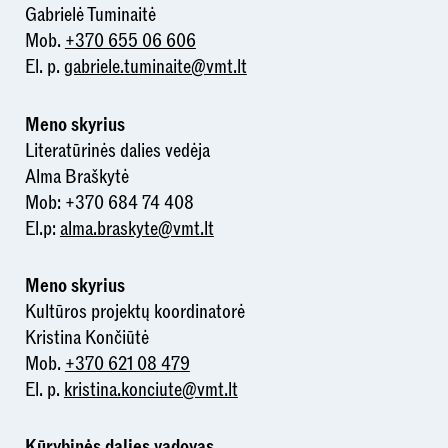
Gabrielė Tuminaitė
Mob.
+370 655 06 606
El. p.
gabriele.tuminaite@vmt.lt
Meno skyrius
Literatūrinės dalies vedėja
Alma Braškytė
Mob: +370 684 74 408
El.p:
alma.braskyte@vmt.lt
Meno
skyrius
Kultūros projektų koordinatorė
Kristina Končiūtė
Mob.
+370 621 08 479
El. p.
kristina.konciute@vmt.lt
Kūrybinės dalies vadov
as