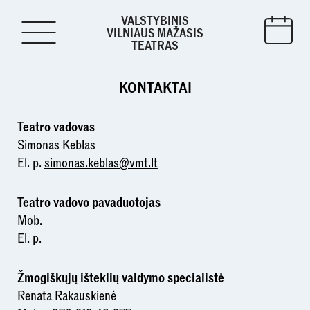
VALSTYBINIS
VILNIAUS MAŽASIS
TEATRAS
KONTAKTAI
Teatro vadovas
Simonas Keblas
El. p.
simonas.keblas@vmt.lt
Teatro vadovo pavaduotoja
s
Mob.
El. p.
Žmogiškųjų išteklių valdymo specialistė
Renata Rakauskienė