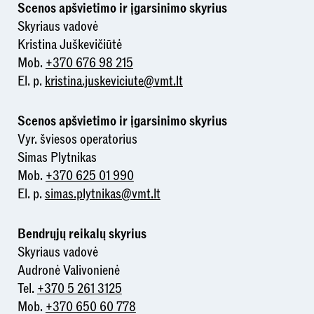
Scenos apšvietimo ir įgarsinimo skyrius
Skyriaus vadovė
Kristina Juškevičiūtė
Mob.
+370 676 98 215
El. p.
kristina.juskeviciute@vmt.lt
Scenos apšvietimo ir įgarsinimo skyrius
Vyr. šviesos operatorius
Simas Plytnikas
Mob.
+370 625 01 990
El. p.
simas.plytnikas@vmt.lt
Bendrųjų reikalų skyrius
Skyriaus vadovė
Audronė Valivonienė
Tel.
+370 5 261 3125
Mob.
+370 650 60 778