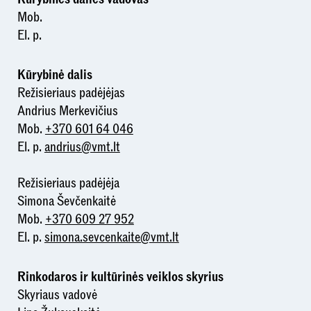
Mob.
El. p.
Kūrybinė dalis
Režisieriaus padėjėjas
Andrius Merkevičius
Mob.
+370 601 64 046
El. p.
andrius@vmt.lt
Režisieriaus padėjėja
Simona Ševčenkaitė
Mob.
+370 609 27 952
El. p.
simona.sevcenkaite@vmt.lt
Rinkodaros ir kultūrinės veiklos skyrius
Skyriaus vadovė