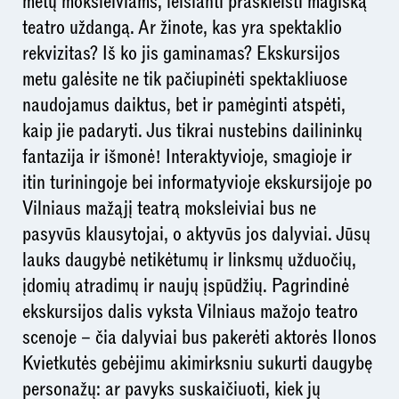
metų moksleiviams, leisianti praskleisti magišką
teatro uždangą. Ar žinote, kas yra spektaklio
rekvizitas? Iš ko jis gaminamas? Ekskursijos
metu galėsite ne tik pačiupinėti spektakliuose
naudojamus daiktus, bet ir pamėginti atspėti,
kaip jie padaryti. Jus tikrai nustebins dailininkų
fantazija ir išmonėǃ Interaktyvioje, smagioje ir
itin turiningoje bei informatyvioje ekskursijoje po
Vilniaus mažąjį teatrą moksleiviai bus ne
pasyvūs klausytojai, o aktyvūs jos dalyviai. Jūsų
lauks daugybė netikėtumų ir linksmų užduočių,
įdomių atradimų ir naujų įspūdžių. Pagrindinė
ekskursijos dalis vyksta Vilniaus mažojo teatro
scenoje – čia dalyviai bus pakerėti aktorės Ilonos
Kvietkutės gebėjimu akimirksniu sukurti daugybę
personažų: ar pavyks suskaičiuoti, kiek jų