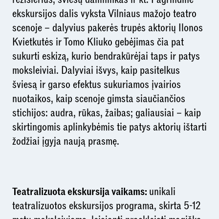
ekskursijos dalis vyksta Vilniaus mažojo teatro
scenoje – dalyvius pakerės trupės aktorių Ilonos
Kvietkutės ir Tomo Kliuko gebėjimas čia pat
sukurti eskizą, kurio bendrakūrėjai taps ir patys
moksleiviai. Dalyviai išvys, kaip pasitelkus
šviesą ir garso efektus sukuriamos įvairios
nuotaikos, kaip scenoje gimsta siaučiančios
stichijos: audra, rūkas, žaibas; galiausiai – kaip
skirtingomis aplinkybėmis tie patys aktorių ištarti
žodžiai įgyja naują prasmę.
Teatralizuota ekskursija vaikams:
unikali
teatralizuotos ekskursijos programa, skirta 5-12