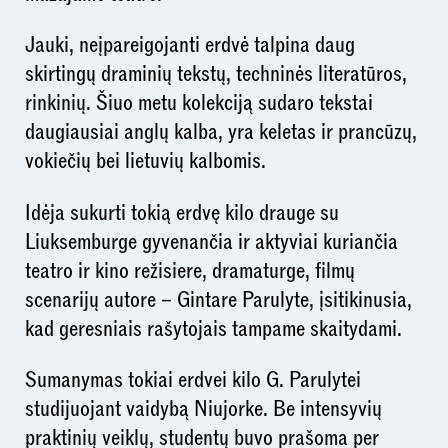
Jauki, neįpareigojanti erdvė talpina daug
skirtingų draminių tekstų, techninės literatūros,
rinkinių. Šiuo metu kolekciją sudaro tekstai
daugiausiai anglų kalba, yra keletas ir prancūzų,
vokiečių bei lietuvių kalbomis.
Idėja sukurti tokią erdvę kilo drauge su
Liuksemburge gyvenančia ir aktyviai kuriančia
teatro ir kino režisiere, dramaturge, filmų
scenarijų autore – Gintare Parulyte, įsitikinusia,
kad geresniais rašytojais tampame skaitydami.
Sumanymas tokiai erdvei kilo G. Parulytei
studijuojant vaidybą Niujorke. Be intensyvių
praktinių veiklų, studentų buvo prašoma per