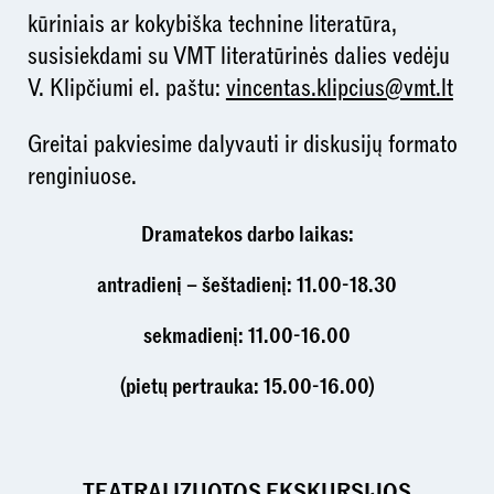
kūriniais ar kokybiška technine literatūra,
susisiekdami su VMT literatūrinės dalies vedėju
V. Klipčiumi el. paštu:
vincentas.klipcius@vmt.lt
Greitai pakviesime dalyvauti ir diskusijų formato
renginiuose.
Dramatekos darbo laikas:
antradienį – šeštadienį: 11.00-18.30
sekmadienį: 11.00-16.00
(pietų pertrauka: 15.00-16.00)
TEATRALIZUOTOS EKSKURSIJOS