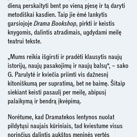
dieną perskaityti bent po vieną pjesę ir tą daryti
metodiškai kasdien. Taip jie ėmė lankytis
garsiojoje
Drama Bookshop
, pirkti ir keistis
knygomis, dalintis atradimais, ugdydami meilę
teatrui tekste.
„Mums reikia išgirsti ir pradėti klausytis naujų
istorijų, naujų pasakojimų ir naujų balsų“, – sako
G. Parulytė ir kviečia priimti vis dažnesnį
kitoniškumą per supratimą, bet ne baimę. Šitaip
siekiant keisti pasaulį per meilę, abipusį
palaikymą ir bendrą įkvėpimą.
Norėtume, kad Dramatekos lentynos nuolat
pildytųsi naujais kūriniais, tad kviestume visus
norinčius dalintis aukštos meninės vertės