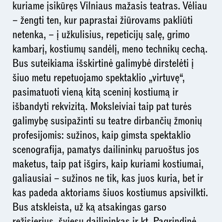
kuriame įsikūręs Vilniaus mažasis teatras. Vėliau
– žengti ten, kur paprastai žiūrovams pakliūti
netenka, – į užkulisius, repeticijų salę, grimo
kambarį, kostiumų sandėlį, meno technikų cechą.
Bus suteikiama išskirtinė galimybė dirstelėti į
šiuo metu repetuojamo spektaklio „virtuvę“,
pasimatuoti vieną kitą sceninį kostiumą ir
išbandyti rekvizitą. Moksleiviai taip pat turės
galimybę susipažinti su teatre dirbančių žmonių
profesijomis: sužinos, kaip gimsta spektaklio
scenografija, pamatys dailininkų paruoštus jos
maketus, taip pat išgirs, kaip kuriami kostiumai,
galiausiai – sužinos ne tik, kas juos kuria, bet ir
kas padeda aktoriams šiuos kostiumus apsivilkti.
Bus atskleista, už ką atsakingas garso
režisierius, šviesų dailininkas ir kt. Pagrindinė