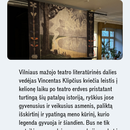
Vilniaus mažojo teatro literatūrinės dalies
vedėjas Vincentas Klipčius kviečia leistis į
kelionę laiku po teatro erdves pristatant
turtingą šių patalpų istoriją, ryškius jose
gyvenusius ir veikusius asmenis, paliktą
išskirtinį ir ypatingą meno kūrinį, kurio
legenda gyvuoja ir šiandien. Bus ne tik