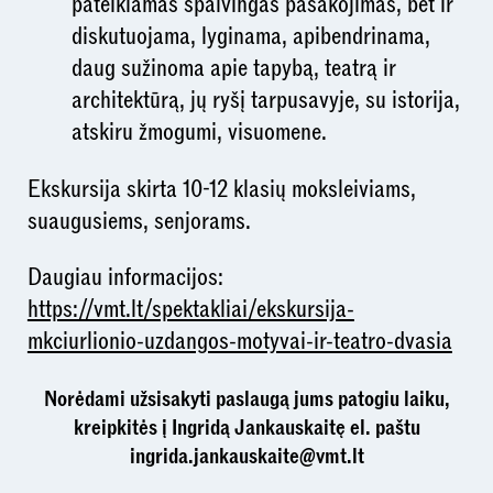
pateikiamas spalvingas pasakojimas, bet ir
diskutuojama, lyginama, apibendrinama,
daug sužinoma apie tapybą, teatrą ir
architektūrą, jų ryšį tarpusavyje, su istorija,
atskiru žmogumi, visuomene.
Ekskursija skirta 10-12 klasių moksleiviams,
suaugusiems, senjorams.
Daugiau informacijos:
https://vmt.lt/spektakliai/ekskursija-
mkciurlionio-uzdangos-motyvai-ir-teatro-dvasia
Norėdami užsisakyti paslaugą jums patogiu laiku,
kreipkitės į Ingridą Jankauskaitę el. paštu
ingrida.jankauskaite@vmt.lt