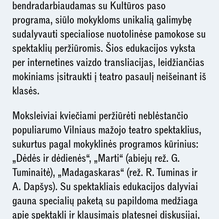
bendradarbiaudamas su Kultūros paso
programa, siūlo mokykloms unikalią galimybę
sudalyvauti specialiose nuotolinėse pamokose su
spektaklių peržiūromis. Šios edukacijos vyksta
per internetines vaizdo transliacijas, leidžiančias
mokiniams įsitraukti į teatro pasaulį neišeinant iš
klasės.
Moksleiviai kviečiami peržiūrėti neblėstančio
populiarumo Vilniaus mažojo teatro spektaklius,
sukurtus pagal mokyklinės programos kūrinius:
„Dėdės ir dėdienės“, „Marti“ (abiejų rež. G.
Tuminaitė), „Madagaskaras“ (rež. R. Tuminas ir
A. Dapšys). Su spektakliais edukacijos dalyviai
gauna specialių paketą su papildoma medžiaga
apie spektaklį ir klausimais platesnei diskusijai,