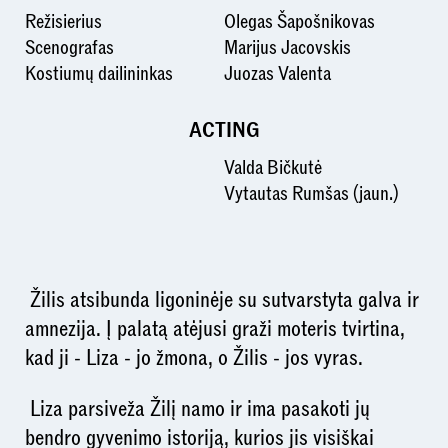
Režisierius
Olegas Šapošnikovas
Scenografas
Marijus Jacovskis
Kostiumų dailininkas
Juozas Valenta
ACTING
Valda Bičkutė
Vytautas Rumšas (jaun.)
Žilis atsibunda ligoninėje su sutvarstyta galva ir
amnezija. Į palatą atėjusi graži moteris tvirtina,
kad ji - Liza - jo žmona, o Žilis - jos vyras.
Liza parsiveža Žilį namo ir ima pasakoti jų
bendro gyvenimo istoriją, kurios jis visiškai