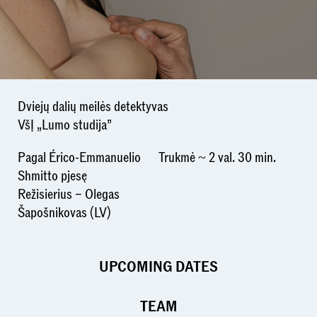
Dviejų dalių meilės detektyvas
VšĮ „Lumo studija”
Pagal Érico-Emmanuelio
Trukmė ~ 2 val. 30 min.
Shmitto pjesę
Režisierius – Olegas
Šapošnikovas (LV)
UPCOMING DATES
TEAM