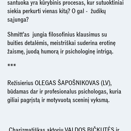
santuoka yra kūrybinis procesas, kur sutuoktiniai
siekia perkurti vienas kitą? O gal - žudikų
sąjunga?
Shmitt’as jungia filosofinius klausimus su
buities detalėmis, meistriškai suderina erotinę
žaismę, juodą humorą ir psichologinę intrigą.
***
Režisierius OLEGAS ŠAPOŠNIKOVAS (LV),
būdamas dar ir profesionalus psichologas, kuria
giliai pagrįstą ir motyvuotą sceninį vyksmą.
Charizmatiškas aktorių VALDOS BIČKUTĖS ir