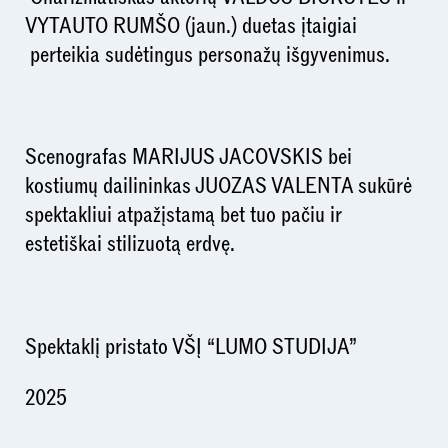
VYTAUTO RUMŠO (jaun.) duetas įtaigiai
perteikia sudėtingus personažų išgyvenimus.
Scenografas MARIJUS JACOVSKIS bei
kostiumų dailininkas JUOZAS VALENTA sukūrė
spektakliui atpažįstamą bet tuo pačiu ir
estetiškai stilizuotą erdvę.
Spektaklį pristato VŠĮ “LUMO STUDIJA”
2025