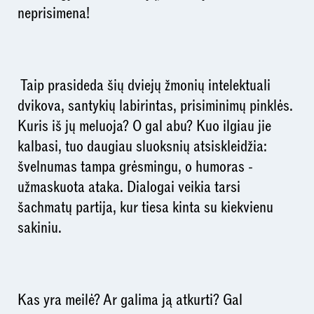
neprisimena!
Taip prasideda šių dviejų žmonių intelektuali
dvikova, santykių labirintas, prisiminimų pinklės.
Kuris iš jų meluoja? O gal abu? Kuo ilgiau jie
kalbasi, tuo daugiau sluoksnių atsiskleidžia:
švelnumas tampa grėsmingu, o humoras -
užmaskuota ataka. Dialogai veikia tarsi
šachmatų partija, kur tiesa kinta su kiekvienu
sakiniu.
Kas yra meilė? Ar galima ją atkurti? Gal