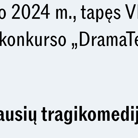
vo 2024 m., tapęs 
konkurso „DramaT
ausių tragikomedi