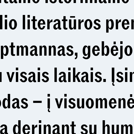
io literatūros pre
tmannas, gebėjo p
 visais laikais. Įsi
das – į visuomenė
mą derinant su hum