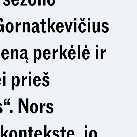
Gornatkevičius
ceną perkėlė ir
i prieš
“. Nors
kontekste, jo