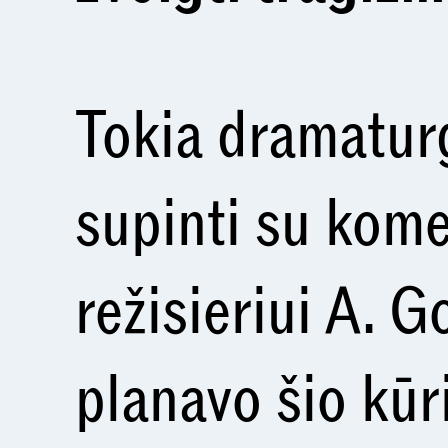
Tokia dramaturg
supinti su kome
režisieriui A. G
planavo šio kūr