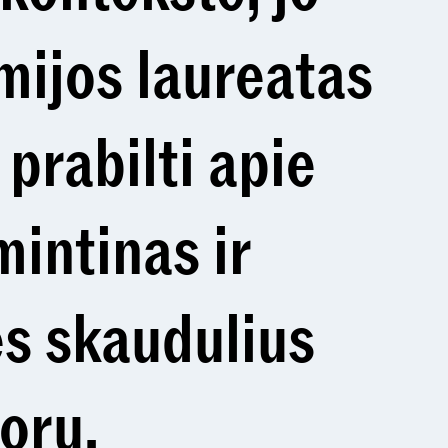
mijos laureatas
rabilti apie
mintinas ir
s skaudulius
oru.