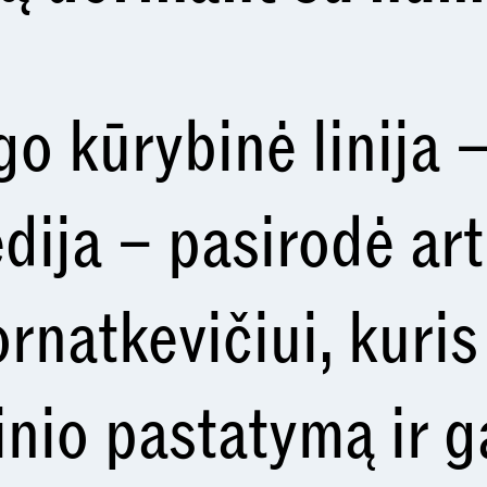
o kūrybinė linija –
dija – pasirodė ar
ornatkevičiui, kuri
inio pastatymą ir g