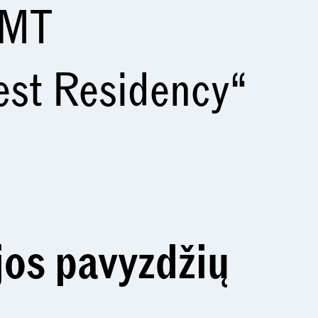
VMT
est Residency“
jos pavyzdžių