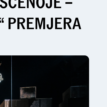
 SCENOJE –
“ PREMJERA