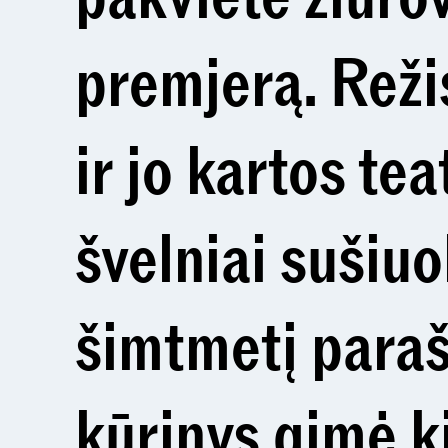
premjerą. Reži
ir jo kartos te
švelniai sušiuo
šimtmetį paraš
kūrinys gimė k