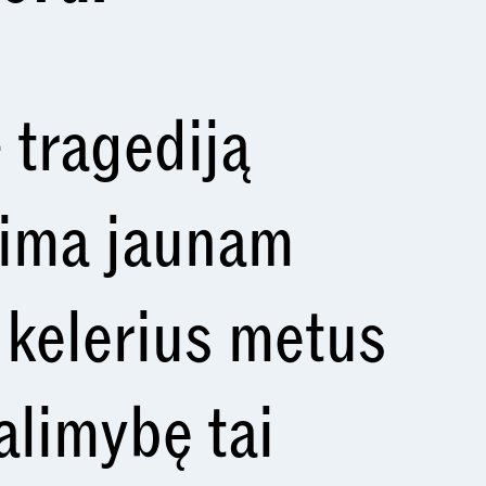
 tragediją
tima jaunam
s kelerius metus
alimybę tai