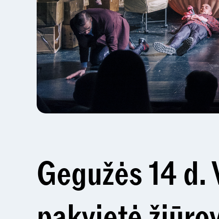
Gegužės 14 d. 
pakvietė žiūro