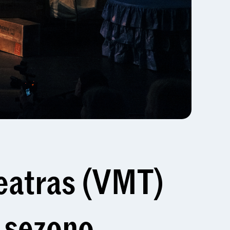
teatras (VMT)
o sezono