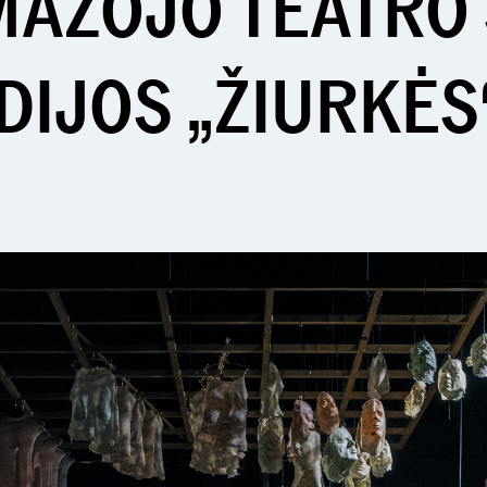
MAŽOJO TEATRO
DIJOS „ŽIURKĖS