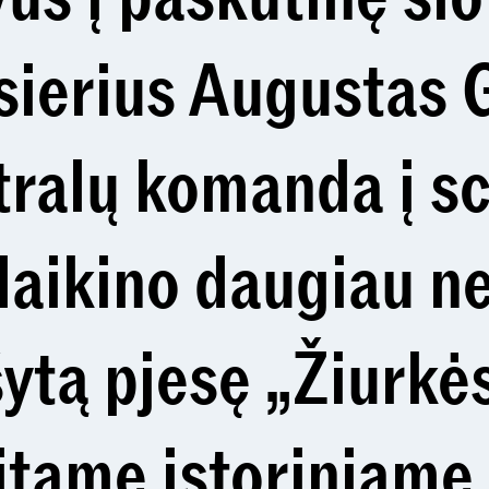
sierius Augustas 
atralų komanda į s
laikino daugiau ne
ytą pjesę „Žiurkės
itame istoriniame 