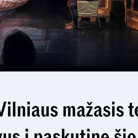
Vilniaus mažasis 
vus į paskutinę ši