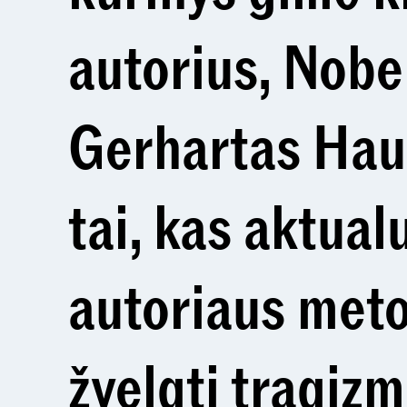
autorius, Nobel
Gerhartas Haup
tai, kas aktualu
autoriaus meto
žvelgti tragiz