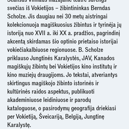
svečias iš Vokietijos – žibintininkas Berndas
Scholze. Jis daugiau nei 30 metų aistringai
kolekcionuoja magiškuosius žibintus ir tyrinėja jų
istoriją nuo XVII a. iki XX a. pradžios, pagrindinį
akcentą skirdamas šio optinio prietaiso istorijai
vokiečiakalbiuose regionuose. B. Scholze
priklauso Jungtinės Karalystės, JAV, Kanados
magiškųjų žibintų bei Vokietijos kino institutų ir
kino muziejų draugijoms. Jo tekstai, atveriantys
skirtingus magiškojo žibinto istorinės ir
kultūrinės raidos aspektus, publikuoti
akademiniuose leidiniuose ir parodų
kataloguose, o pasirodymų geografija driekiasi
per Vokietiją, Šveicariją, Belgiją, Jungtinę
Karalystę.