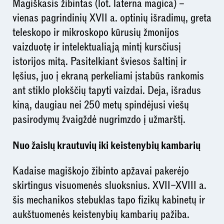
Magiškasis žibintas (lot. laterna magica) –
vienas pagrindinių XVII a. optinių išradimų, greta
teleskopo ir mikroskopo kūrusių žmonijos
vaizduotę ir intelektualiąją mintį kursčiusį
istorijos mitą. Pasitelkiant šviesos šaltinį ir
lęšius, juo į ekraną perkeliami įstabūs rankomis
ant stiklo plokščių tapyti vaizdai. Deja, išradus
kiną, daugiau nei 250 metų spindėjusi viešų
pasirodymų žvaigždė nugrimzdo į užmarštį.
Nuo žaislų krautuvių iki keistenybių kambarių
Kadaise magiškojo žibinto apžavai pakerėjo
skirtingus visuomenės sluoksnius. XVII–XVIII a.
šis mechanikos stebuklas tapo fizikų kabinetų ir
aukštuomenės keistenybių kambarių pažiba.