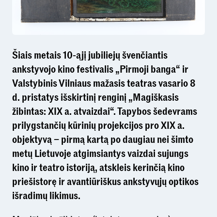
Šiais metais 10-ąjį jubiliejų švenčiantis
ankstyvojo kino festivalis „Pirmoji banga“ ir
Valstybinis Vilniaus mažasis teatras vasario 8
d. pristatys išskirtinį renginį „Magiškasis
žibintas: XIX a. atvaizdai“. Tapybos šedevrams
prilygstančių kūrinių projekcijos pro XIX a.
objektyvą – pirmą kartą po daugiau nei šimto
metų Lietuvoje atgimsiantys vaizdai sujungs
kino ir teatro istoriją, atskleis kerinčią kino
priešistorę ir avantiūriškus ankstyvųjų optikos
išradimų likimus.