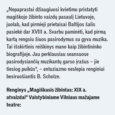
„Nepaprastai džiaugiuosi kvietimu pristatyti
magiškojo žibinto vaizdų pasaulį Lietuvoje,
juolab, kad pirmieji prietaisai Baltijos šalis
pasiekė dar XVIII a. Svarbu paminėti, kad pirmą
kartą rengsiu šiuos pasirodymus su gyva muzika.
Tai išskirtinis reiškinys mano kaip žibintininko
biografijoje. Jau perklausiau seansuose
pasirodysiančių muzikantų garso įrašus – jie
tiesiog puikūs“, – entuziazmo neslepia renginiui
besiruošiantis B. Scholze.
Renginys „Magiškasis žibintas: XIX a.
atvaizdai“ Valstybiniame Vilniaus mažajame
teatre: