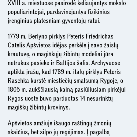
XVIII a. miestuose pasirodė keliaujantys mokslo
populiarintojai, pardavinėjantys fizikinius
įrenginius platesniam gyventojų ratui.
1779 m. Berlyno pirklys Peteris Friedrichas
Catelis Apšvietos idėjas perkėlė į savo žaislų
krautuvę, o magiškųjų žibintų modeliai jūra
netrukus pasiekė ir Baltijos šalis. Archyvuose
aptikta įrašų, kad 1789 m. italų pirklys Peteris
Raschka kurstė miestiečių smalsumą Rygoje, o
1805 m. aukščiausią kainą pasiūliusiam pirkėjui
Rygos uoste buvo parduotas 14 nesurinktų
magiškų žibintų krovinys.
Apšvietos amžiuje išaugo raštingų žmonių
skaičius, bet silpo jų regėjimas. Į pagalbą