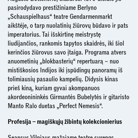
pasirodydavo prestižiniame Berlyno
„Schauspielhaus“ teatre Gendarmenmarkt
aikštėje, o tarp nuolatinių žiūrovų būdavo ir pats
imperatorius. Tai išskirtinę meistrystę
liudijančios, rankomis tapytos skaidrės, iki šiol
kerinčios žiūrovus savo įtaiga. Programa atvers
anuometinių „blokbasterių“ repertuarą – nuo
mistiškosios Indijos iki įspūdingų panoramų iš
tolimiausių pasaulio kampelių. Didysis kinas
prieš kiną, kuriam gyvai akompanuos
akordeonininkės Girmantės Bubelytės ir gitaristo
Manto Ralo duetas „Perfect Nemesis“.
Profesija – magiškųjų žibintų kolekcionierius
Seansus Vilniaus mažajame teatre surengs