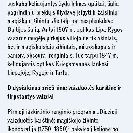
suskubo keliaujantys žydų kilmės optikai, šalia
pagrindinių prekių siūlydavę įsigyti ir žaislinių
magiškųjų žibintų. Jie taip pat neaplenkdavo
Baltijos šalių. Antai 1807 m. optikas Lipa Rygos
vasaros mugėje pirkėjus viliojo ne tik akiniais,
bet ir magiškaisiais žibintais, mikroskopais ir
camera obscura įrenginiais. Tuo tarpu 1847 m.
keliaujantis optikas Kriegsmannas lankėsi
Liepojoje, Rygoje ir Tartu.
Didysis kinas prieš kiną: vaizduotės karštinė ir
tirpstantys vaizdai
Pirmoji išskirtinio renginio programa „Didžioji
vaizduotės karštinė: magiškojo žibinto
ikonografija (1750–1850)“ pakvies į kelionę po