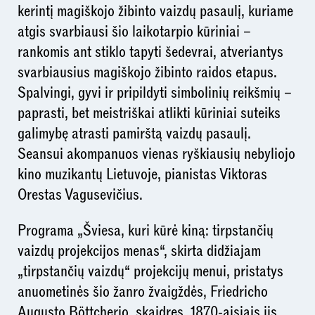
kerintį magiškojo žibinto vaizdų pasaulį, kuriame
atgis svarbiausi šio laikotarpio kūriniai –
rankomis ant stiklo tapyti šedevrai, atveriantys
svarbiausius magiškojo žibinto raidos etapus.
Spalvingi, gyvi ir pripildyti simbolinių reikšmių –
paprasti, bet meistriškai atlikti kūriniai suteiks
galimybę atrasti pamirštą vaizdų pasaulį.
Seansui akompanuos vienas ryškiausių nebyliojo
kino muzikantų Lietuvoje, pianistas Viktoras
Orestas Vagusevičius.
Programa „Šviesa, kuri kūrė kiną: tirpstančių
vaizdų projekcijos menas“, skirta didžiajam
„tirpstančių vaizdų“ projekcijų menui, pristatys
anuometinės šio žanro žvaigždės, Friedricho
Augusto Böttcherio, skaidres. 1870-aisiais jis