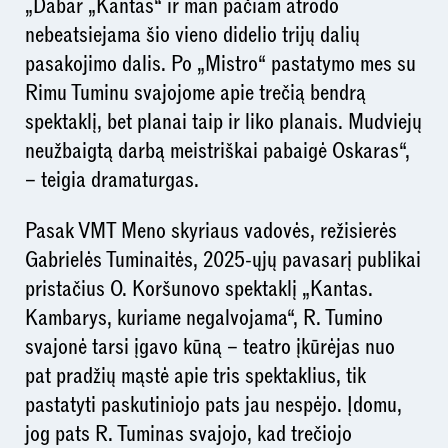
„Dabar „Kantas“ ir man pačiam atrodo
nebeatsiejama šio vieno didelio trijų dalių
pasakojimo dalis. Po „Mistro“ pastatymo mes su
Rimu Tuminu svajojome apie trečią bendrą
spektaklį, bet planai taip ir liko planais. Mudviejų
neužbaigtą darbą meistriškai pabaigė Oskaras“,
– teigia dramaturgas.
Pasak VMT Meno skyriaus vadovės, režisierės
Gabrielės Tuminaitės, 2025-ųjų pavasarį publikai
pristačius O. Koršunovo spektaklį „Kantas.
Kambarys, kuriame negalvojama“, R. Tumino
svajonė tarsi įgavo kūną – teatro įkūrėjas nuo
pat pradžių mąstė apie tris spektaklius, tik
pastatyti paskutiniojo pats jau nespėjo. Įdomu,
jog pats R. Tuminas svajojo, kad trečiojo