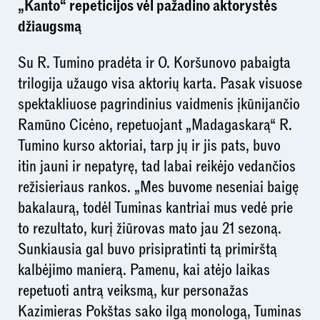
„Kanto“ repeticijos vėl pažadino aktorystės
džiaugsmą
Su R. Tumino pradėta ir O. Koršunovo pabaigta
trilogija užaugo visa aktorių karta. Pasak visuose
spektakliuose pagrindinius vaidmenis įkūnijančio
Ramūno Cicėno, repetuojant „Madagaskarą“ R.
Tumino kurso aktoriai, tarp jų ir jis pats, buvo
itin jauni ir nepatyrę, tad labai reikėjo vedančios
režisieriaus rankos. „Mes buvome neseniai baigę
bakalaurą, todėl Tuminas kantriai mus vedė prie
to rezultato, kurį žiūrovas mato jau 21 sezoną.
Sunkiausia gal buvo prisipratinti tą primirštą
kalbėjimo manierą. Pamenu, kai atėjo laikas
repetuoti antrą veiksmą, kur personažas
Kazimieras Pokštas sako ilgą monologą, Tuminas