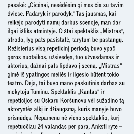
pasakė: „Cicėnai, nesėdėsim gi mes čia su tavim
dviese. Padaryk ir parodyk.“ Tas jausmas, kai
reikėjo parodyti namų darbus scenoje, man dar
ilgai išliks atmintyje. O štai spektaklis „Mistras“,
atrodo, lyg pats pasistatė, tarytum be pastangų.
Režisierius visą repeticinį periodą buvo ypač
geros nuotaikos, užsivedęs, tuo užvesdamas ir
aktorius, dažnai pats lipdavo į sceną. „Mistras“
gimė iš ypatingos meilės ir ilgesio būtent tokio
teatro. Deja, tai buvo mano paskutinis darbas su
mokytoju Tuminu. Spektaklis „Kantas“ ir
repeticijos su Oskaru Koršunovu vėl sužadino tą
aktorystės alkį ir džiaugsmą, kuris manyje buvo
prisnūdęs. Nepamenu nė vieno spektaklio, kurį
repetuočiau 24 valandas per parą. Anksti ryte –