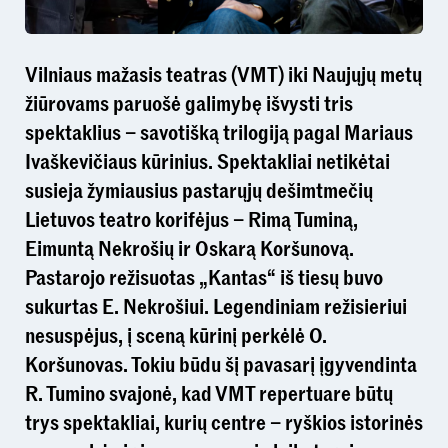
Vilniaus mažasis teatras (VMT) iki Naujųjų metų
žiūrovams paruošė galimybę išvysti tris
spektaklius – savotišką trilogiją pagal Mariaus
Ivaškevičiaus kūrinius. Spektakliai netikėtai
susieja žymiausius pastarųjų dešimtmečių
Lietuvos teatro korifėjus – Rimą Tuminą,
Eimuntą Nekrošių ir Oskarą Koršunovą.
Pastarojo režisuotas „Kantas“ iš tiesų buvo
sukurtas E. Nekrošiui. Legendiniam režisieriui
nesuspėjus, į sceną kūrinį perkėlė O.
Koršunovas. Tokiu būdu šį pavasarį įgyvendinta
R. Tumino svajonė, kad VMT repertuare būtų
trys spektakliai, kurių centre – ryškios istorinės