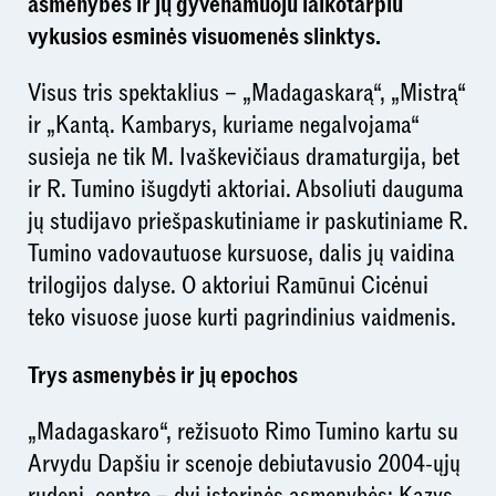
asmenybės ir jų gyvenamuoju laikotarpiu
vykusios esminės visuomenės slinktys.
Visus tris spektaklius – „Madagaskarą“, „Mistrą“
ir „Kantą. Kambarys, kuriame negalvojama“
susieja ne tik M. Ivaškevičiaus dramaturgija, bet
ir R. Tumino išugdyti aktoriai. Absoliuti dauguma
jų studijavo priešpaskutiniame ir paskutiniame R.
Tumino vadovautuose kursuose, dalis jų vaidina
trilogijos dalyse. O aktoriui Ramūnui Cicėnui
teko visuose juose kurti pagrindinius vaidmenis.
Trys asmenybės ir jų epochos
„Madagaskaro“, režisuoto Rimo Tumino kartu su
Arvydu Dapšiu ir scenoje debiutavusio 2004-ųjų