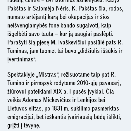
rudenį, centre – dvi istorinės asmenybės: Kazys
Pakštas ir Salomėja Nėris. K. Pakštas čia, rodos,
numato artėjantį karą bei okupacijas ir šios
neišvengiamybės fone bando sugalvoti, kaip
išgelbėti savo tautą – kur ją saugiai paslėpti.
Parašyti šią pjesę M. Ivaškevičiui pasiūlė pats R.
Tuminas, jam tuomet tai buvo „didžiulis iššūkis ir
įvertinimas“.
Spektaklyje „Mistras“, režisuotame taip pat R.
Tumino ir pirmąsyk rodytame 2010-ųjų pavasarį,
žiūrovui pateikiami XIX a. I pusės įvykiai. Čia
veikia Adomas Mickevičius ir Lenkijos bei
Lietuvos elitas, po 1831 m. sukilimo pasmerktas
emigracijai, bet ieškantis įvairiausių būdų išlikti,
grįžti į tėvynę.