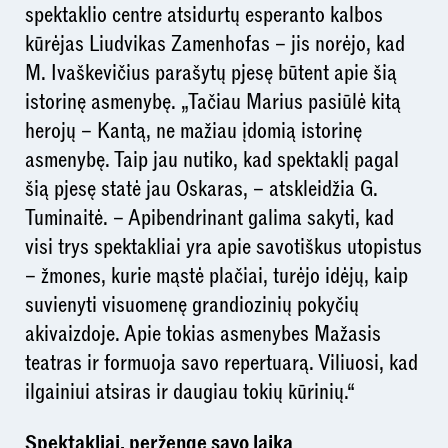
spektaklio centre atsidurtų esperanto kalbos
kūrėjas Liudvikas Zamenhofas – jis norėjo, kad
M. Ivaškevičius parašytų pjesę būtent apie šią
istorinę asmenybę. „Tačiau Marius pasiūlė kitą
herojų – Kantą, ne mažiau įdomią istorinę
asmenybę. Taip jau nutiko, kad spektaklį pagal
šią pjesę statė jau Oskaras, – atskleidžia G.
Tuminaitė. – Apibendrinant galima sakyti, kad
visi trys spektakliai yra apie savotiškus utopistus
– žmones, kurie mąstė plačiai, turėjo idėjų, kaip
suvienyti visuomenę grandiozinių pokyčių
akivaizdoje. Apie tokias asmenybes Mažasis
teatras ir formuoja savo repertuarą. Viliuosi, kad
ilgainiui atsiras ir daugiau tokių kūrinių.“
Spektakliai, peržengę savo laiką