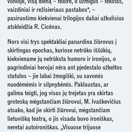
vonioje, visą dieną – teatre, o užmigus – tekstas,
vaizdiniai ir režisieriaus pastabos“, –
pasiruošimo kiekvienai trilogijos daliai užkulisius
atskleidžia R. Cicėnas.
Nors visi trys spektakliai panardina žiūrovus į
skirtingas epochas, kuriose netrūko iššūkių,
kiekviename jų netrūksta humoro ir ironijos, o
pagrindiniai herojai nėra ant pjedestalo užkeltos
statulos – jie labai žmogiški, su savomis
nuodėmėmis ir silpnybėmis. Paklaustas, ar
galima teigti, jog visas jų trejetas yra skirtas
groteską mėgstančiam žiūrovui, M. Ivaškevičius
atsako, kad jie skirti žiūrovui, mėgstančiam
lietuvišką teatrą, o jis visada buvo ironiškas,
neretai autoironiškas. „Visuose trijuose