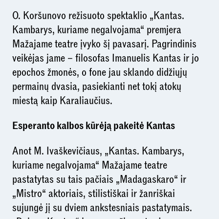
O. Koršunovo režisuoto spektaklio „Kantas.
Kambarys, kuriame negalvojama“ premjera
Mažajame teatre įvyko šį pavasarį. Pagrindinis
veikėjas jame – filosofas Imanuelis Kantas ir jo
epochos žmonės, o fone jau sklando didžiųjų
permainų dvasia, pasiekianti net tokį atokų
miestą kaip Karaliaučius.
Esperanto kalbos kūrėją pakeitė Kantas
Anot M. Ivaškevičiaus, „Kantas. Kambarys,
kuriame negalvojama“ Mažajame teatre
pastatytas su tais pačiais „Madagaskaro“ ir
„Mistro“ aktoriais, stilistiškai ir žanriškai
sujungė jį su dviem ankstesniais pastatymais.