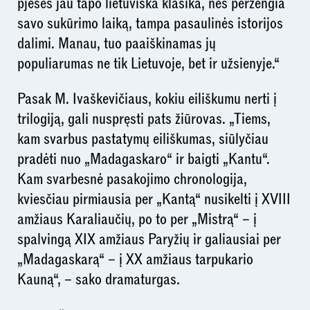
pjesės jau tapo lietuviška klasika, nes peržengia
savo sukūrimo laiką, tampa pasaulinės istorijos
dalimi. Manau, tuo paaiškinamas jų
populiarumas ne tik Lietuvoje, bet ir užsienyje.“
Pasak M. Ivaškevičiaus, kokiu eiliškumu nerti į
trilogiją, gali nuspręsti pats žiūrovas. „Tiems,
kam svarbus pastatymų eiliškumas, siūlyčiau
pradėti nuo „Madagaskaro“ ir baigti „Kantu“.
Kam svarbesnė pasakojimo chronologija,
kviesčiau pirmiausia per „Kantą“ nusikelti į XVIII
amžiaus Karaliaučių, po to per „Mistrą“ – į
spalvingą XIX amžiaus Paryžių ir galiausiai per
„Madagaskarą“ – į XX amžiaus tarpukario
Kauną“, – sako dramaturgas.