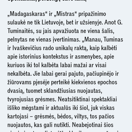
„Madagaskaras“ ir „Mistras“ pripažinimo
sulaukė ne tik Lietuvoje, bet ir užsienyje. Anot G.
Tuminaitės, su jais apvažiuota ne viena šalis,
pelnytas ne vienas įvertinimas. „Manau, Tuminas
ir Ivaškevičius rado unikalų raktą, kaip kalbėti
apie istorinius kontekstus ir asmenybes, apie
kuriuos iki tol kalbėta labai mažai ar visai
nekalbėta. Jie labai gerai pajuto, pačiupinėjo ir
žiūrovams pjesėje perteikė kiekvienos epochos
dvasią, tuomet sklandžiusias nuojautas,
tvyrojusias grėsmes. Neatsitiktinai spektakliai
išliko mėgstami ir aktualūs iki šiol, juk viskas
kartojasi – grėsmės, bėdos, viltys, tos pačios
nuojautos, kas gali nutikti. Neabejotinai šios