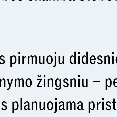
ps pirmuoju didesn
nymo žingsniu – pe
 planuojama prista