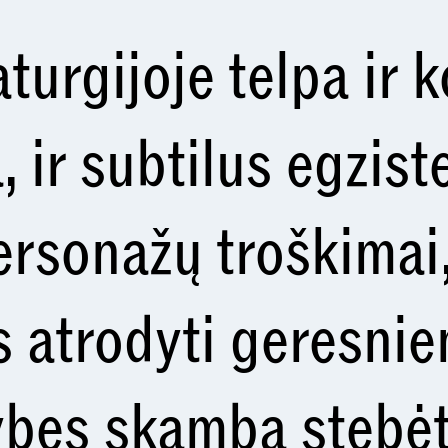
urgijoje telpa ir k
, ir subtilus egzist
personažų troškimai
s atrodyti geresnie
ybes skamba stebėt