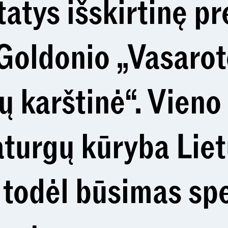
tatys išskirtinę p
Goldonio „Vasaroto
ų karštinė“. Vieno
turgų kūryba Lie
, todėl būsimas sp