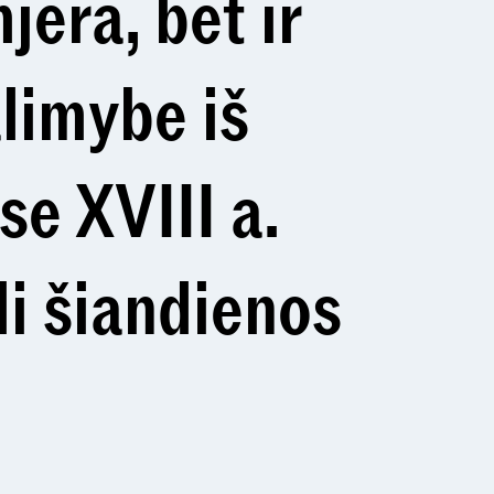
jera, bet ir
alimybe iš
se XVIII a.
di šiandienos