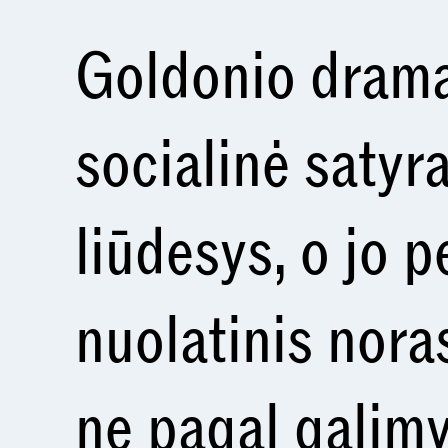
Goldonio dramat
socialinė satyra
liūdesys, o jo 
nuolatinis nora
ne pagal galim