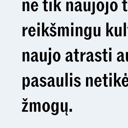
ne tik naujojo 
reikšmingu kul
naujo atrasti a
pasaulis netikė
žmogų.