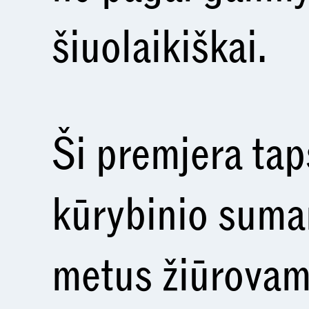
šiuolaikiškai.
Ši premjera ta
kūrybinio suma
metus žiūrovams