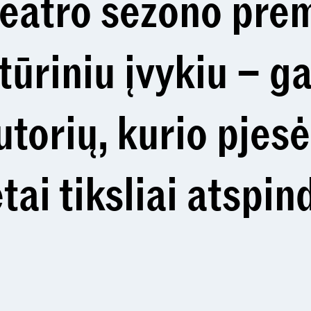
teatro sezono prem
tūriniu įvykiu – g
utorių, kurio pjesė
tai tiksliai atspin