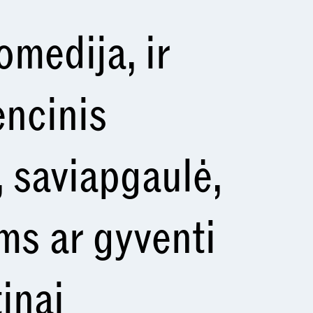
omedija, ir
encinis
, saviapgaulė,
ms ar gyventi
inai