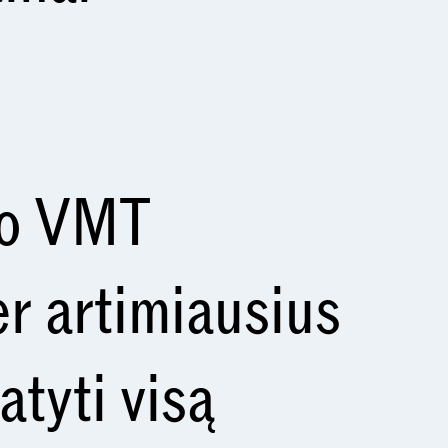
io VMT
r artimiausius
tyti visą