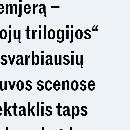
remjerą –
jų trilogijos“
 svarbiausių
tuvos scenose
ektaklis taps