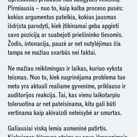
Pirmiausia – nuo to, kaip kalba proceso pusės:
kokius argumentus pateikia, kokius jausmus
išdrįsta parodyti, kiek įtikinamai geba apginti
savo poziciją ar suabejoti priešininko tiesomis.
Žodis, intonacija, pauzė ar net nutylėjimas čia
tampa ne mažiau svarbūs nei faktai.
Ne mažiau reikšmingas ir laikas, kuriuo vyksta
teismas. Nuo to, kiek nagrinėjama problema tuo
metu yra aktuali realiame gyvenime, priklauso ir
auditorijos reakcija. Tai, kas vienu laikotarpiu
toleruotina ar net pateisinama, kitu gali būti
vertinama kaip akivaizdi neteisybė ar smurtas.
Galiausiai viską lemia asmeninė patirtis.