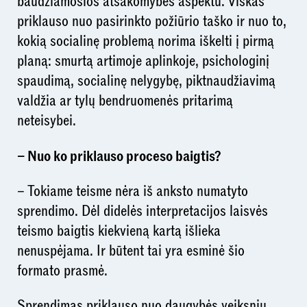
baudžiamosios atsakomybės aspektu. Viskas
priklauso nuo pasirinkto požiūrio taško ir nuo to,
kokią socialinę problemą norima iškelti į pirmą
planą: smurtą artimoje aplinkoje, psichologinį
spaudimą, socialinę nelygybę, piktnaudžiavimą
valdžia ar tylų bendruomenės pritarimą
neteisybei.
– Nuo ko priklauso proceso baigtis?
– Tokiame teisme nėra iš anksto numatyto
sprendimo. Dėl didelės interpretacijos laisvės
teismo baigtis kiekvieną kartą išlieka
nenuspėjama. Ir būtent tai yra esminė šio
formato prasmė.
Sprendimas priklauso nuo daugybės veiksnių.