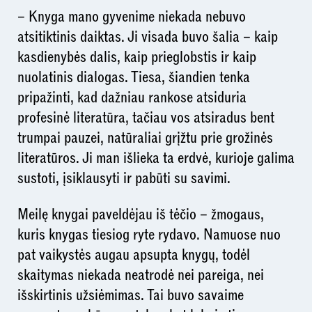
– Knyga mano gyvenime niekada nebuvo
atsitiktinis daiktas. Ji visada buvo šalia – kaip
kasdienybės dalis, kaip prieglobstis ir kaip
nuolatinis dialogas. Tiesa, šiandien tenka
pripažinti, kad dažniau rankose atsiduria
profesinė literatūra, tačiau vos atsiradus bent
trumpai pauzei, natūraliai grįžtu prie grožinės
literatūros. Ji man išlieka ta erdvė, kurioje galima
sustoti, įsiklausyti ir pabūti su savimi.
Meilę knygai paveldėjau iš tėčio – žmogaus,
kuris knygas tiesiog ryte rydavo. Namuose nuo
pat vaikystės augau apsupta knygų, todėl
skaitymas niekada neatrodė nei pareiga, nei
išskirtinis užsiėmimas. Tai buvo savaime