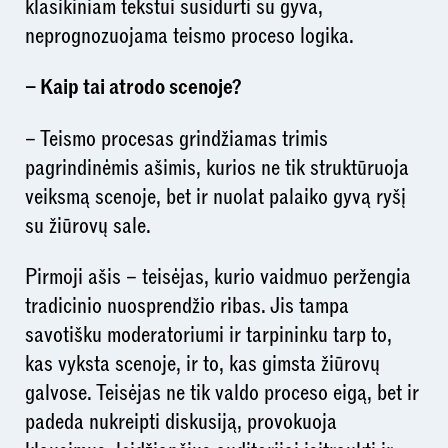
klasikiniam tekstui susidurti su gyva,
neprognozuojama teismo proceso logika.
– Kaip tai atrodo scenoje?
– Teismo procesas grindžiamas trimis
pagrindinėmis ašimis, kurios ne tik struktūruoja
veiksmą scenoje, bet ir nuolat palaiko gyvą ryšį
su žiūrovų sale.
Pirmoji ašis – teisėjas, kurio vaidmuo peržengia
tradicinio nuosprendžio ribas. Jis tampa
savotišku moderatoriumi ir tarpininku tarp to,
kas vyksta scenoje, ir to, kas gimsta žiūrovų
galvose. Teisėjas ne tik valdo proceso eigą, bet ir
padeda nukreipti diskusiją, provokuoja