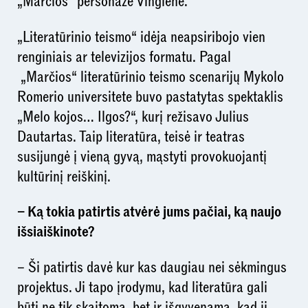
„Marčios“ personažė Vingienė.
„Literatūrinio teismo“ idėja neapsiribojo vien
renginiais ar televizijos formatu. Pagal
„Marčios“ literatūrinio teismo scenarijų Mykolo
Romerio universitete buvo pastatytas spektaklis
„Melo kojos… Ilgos?“, kurį režisavo Julius
Dautartas. Taip literatūra, teisė ir teatras
susijungė į vieną gyvą, mąstyti provokuojantį
kultūrinį reiškinį.
– Ką tokia patirtis atvėrė jums pačiai, ką naujo
išsiaiškinote?
– Ši patirtis davė kur kas daugiau nei sėkmingus
projektus. Ji tapo įrodymu, kad literatūra gali
būti ne tik skaitoma, bet ir išgyvenama, kad ji