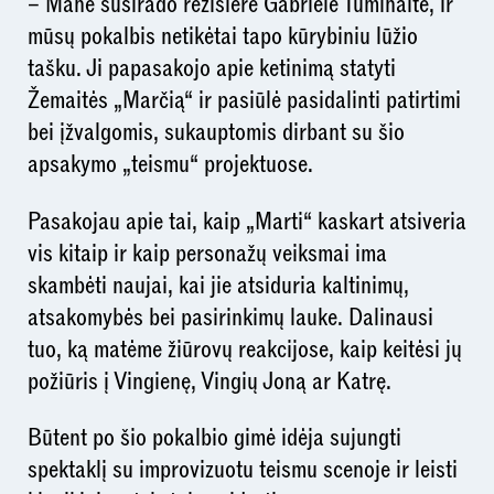
– Mane susirado režisierė Gabrielė Tuminaitė, ir
mūsų pokalbis netikėtai tapo kūrybiniu lūžio
tašku. Ji papasakojo apie ketinimą statyti
Žemaitės „Marčią“ ir pasiūlė pasidalinti patirtimi
bei įžvalgomis, sukauptomis dirbant su šio
apsakymo „teismu“ projektuose.
Pasakojau apie tai, kaip „Marti“ kaskart atsiveria
vis kitaip ir kaip personažų veiksmai ima
skambėti naujai, kai jie atsiduria kaltinimų,
atsakomybės bei pasirinkimų lauke. Dalinausi
tuo, ką matėme žiūrovų reakcijose, kaip keitėsi jų
požiūris į Vingienę, Vingių Joną ar Katrę.
Būtent po šio pokalbio gimė idėja sujungti
spektaklį su improvizuotu teismu scenoje ir leisti