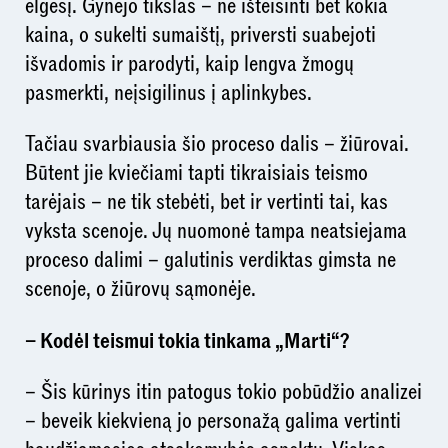
elgesį. Gynėjo tikslas – ne išteisinti bet kokia
kaina, o sukelti sumaištį, priversti suabejoti
išvadomis ir parodyti, kaip lengva žmogų
pasmerkti, neįsigilinus į aplinkybes.
Tačiau svarbiausia šio proceso dalis – žiūrovai.
Būtent jie kviečiami tapti tikraisiais teismo
tarėjais – ne tik stebėti, bet ir vertinti tai, kas
vyksta scenoje. Jų nuomonė tampa neatsiejama
proceso dalimi – galutinis verdiktas gimsta ne
scenoje, o žiūrovų sąmonėje.
– Kodėl teismui tokia tinkama „Marti“?
– Šis kūrinys itin patogus tokio pobūdžio analizei
– beveik kiekvieną jo personažą galima vertinti