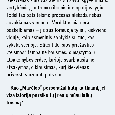
Kiekvienas žiūrovas ateina su savo išgyvenimais,
vertybėmis, jautrumo ribomis ir empatijos lygiu.
Todėl tas pats teismo procesas niekada nebus
suvokiamas vienodai. Verdiktas čia nėra
paskelbiamas – jis susiformuoja tyliai, kiekvieno
viduje, kaip asmeninis santykis su tuo, kas
vyksta scenoje. Būtent dėl šios priežasties
„teismas“ tampa ne bausmės, o mąstymo ir
atsakomybės erdve, kurioje svarbiausia ne
atsakymas, o klausimas, kurį kiekvienas
priverstas užduoti pats sau.
– Kuo „Marčios“ personažai būtų kaltinami, jei
visa istorija persikeltų į realų mūsų laikų
teismą?