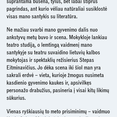
suprantama būsena, tylus, bet labai stiprus
pagrindas, ant kurio vėliau natūraliai susiklostė
visas mano santykis su literatūra.
Ne mažiau svarbi mano gyvenimo dalis nuo
ankstyvų metų buvo ir scena. Mokykloje lankiau
teatro studiją, o lemtingą vaidmenį mano
santykyje su teatru suvaidino lietuvių kalbos
mokytojas ir spektaklių režisierius Stepas
Eitminavičius. Jo dėka scena iki šiol man yra
sakrali erdvė – vieta, kurioje žmogus nusimeta
kasdienio gyvenimo kaukes ir, apsivilkęs
personažo drabužius, pasineria į visai kitų likimų
sūkurius.
Vienas ryškiausių to meto prisiminimų – vaidmuo