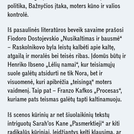
politika, Bažnyčios įtaka, moters kūno ir valios
kontrolė.
Iš pasaulinės literatūros beveik savaime prašosi
Fiodoro Dostojevskio „Nusikaltimas ir bausmė“
– Raskolnikovo byla leistų kalbėti apie kaltę,
atgailą ir moralės bei teisės ribas. Įdomūs būtų ir
Henriko Ibseno „Lėlių namai“, kur teisiamųjų
suole galėtų atsidurti ne tik Nora, bet ir
visuomenė, kuri apibrėžia „teisingą“ moters
vaidmenį. Taip pat – Franzo Kafkos „Procesas“,
kuriame pats teismas galėtų tapti kaltinamuoju.
Iš scenos kūrinių ar net šiuolaikinių tekstų
intriguotų Sarah’os Kane „Pasmerktieji“ ar kiti
radikalūs kūriniai, leidžiantys kelti klausimą, ar