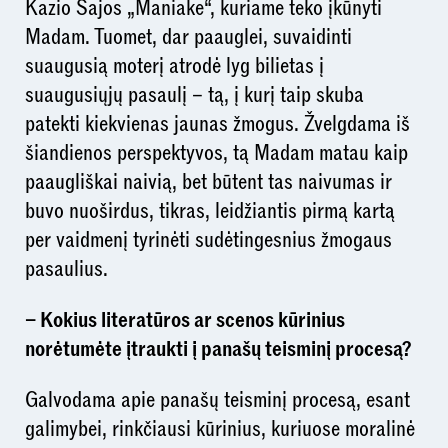
Kazio Sajos „Maniake“, kuriame teko įkūnyti
Madam. Tuomet, dar paauglei, suvaidinti
suaugusią moterį atrodė lyg bilietas į
suaugusiųjų pasaulį – tą, į kurį taip skuba
patekti kiekvienas jaunas žmogus. Žvelgdama iš
šiandienos perspektyvos, tą Madam matau kaip
paaugliškai naivią, bet būtent tas naivumas ir
buvo nuoširdus, tikras, leidžiantis pirmą kartą
per vaidmenį tyrinėti sudėtingesnius žmogaus
pasaulius.
– Kokius literatūros ar scenos kūrinius
norėtumėte įtraukti į panašų teisminį procesą?
Galvodama apie panašų teisminį procesą, esant
galimybei, rinkčiausi kūrinius, kuriuose moralinė