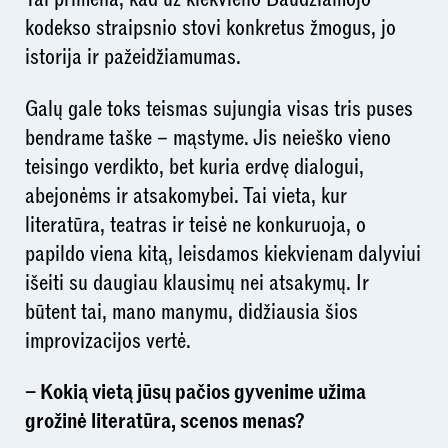
kodekso straipsnio stovi konkretus žmogus, jo
istorija ir pažeidžiamumas.
Galų gale toks teismas sujungia visas tris puses
bendrame taške – mąstyme. Jis neieško vieno
teisingo verdikto, bet kuria erdvę dialogui,
abejonėms ir atsakomybei. Tai vieta, kur
literatūra, teatras ir teisė ne konkuruoja, o
papildo viena kitą, leisdamos kiekvienam dalyviui
išeiti su daugiau klausimų nei atsakymų. Ir
būtent tai, mano manymu, didžiausia šios
improvizacijos vertė.
– Kokią vietą jūsų pačios gyvenime užima
grožinė literatūra, scenos menas?