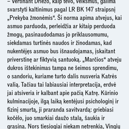
– Vertinant Driežo, kaip tėvo, veiksmus, galima
svarstyti kaltinimus pagal LR BK 147 straipsnį
„Prekyba žmonėmis“. Ši norma apima atvejus, kai
asmuo parduoda, perleidžia ar kitaip perduoda
žmogų, pasinaudodamas jo priklausomumu,
siekdamas turtinės naudos ir žinodamas, kad
nukentėjęs asmuo bus išnaudojamas, įskaitant
priverstinę ar fiktyvią santuoką. „Marčios“ atveju
dukros ištekinimas tampa ne šeimos sprendimu,
o sandoriu, kuriame turto dalis nusveria Katrės
valią. Tačiau tai labiausiai interpretacija, erdvė
jai atsiveria ir kalbant apie pačią Katrę. Kūrinio
kulminacijoje, ilgą laiką kentėjusi psichologinį ir
fizinį smurtą, ji praranda savitvardą: griebiasi
kočėlo, juo smarkiai daužo stalą, šaukia ir
grasina. Nors tiesiogiai niekam netrenkia, Vingių