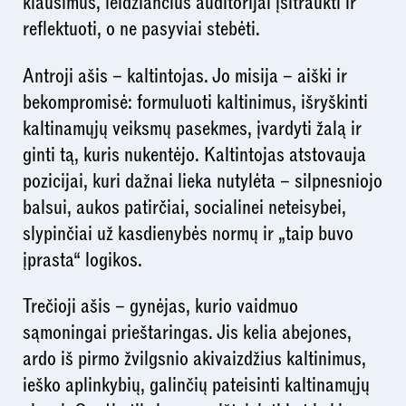
klausimus, leidžiančius auditorijai įsitraukti ir
reflektuoti, o ne pasyviai stebėti.
Antroji ašis – kaltintojas. Jo misija – aiški ir
bekompromisė: formuluoti kaltinimus, išryškinti
kaltinamųjų veiksmų pasekmes, įvardyti žalą ir
ginti tą, kuris nukentėjo. Kaltintojas atstovauja
pozicijai, kuri dažnai lieka nutylėta – silpnesniojo
balsui, aukos patirčiai, socialinei neteisybei,
slypinčiai už kasdienybės normų ir „taip buvo
įprasta“ logikos.
Trečioji ašis – gynėjas, kurio vaidmuo
sąmoningai prieštaringas. Jis kelia abejones,
ardo iš pirmo žvilgsnio akivaizdžius kaltinimus,
ieško aplinkybių, galinčių pateisinti kaltinamųjų