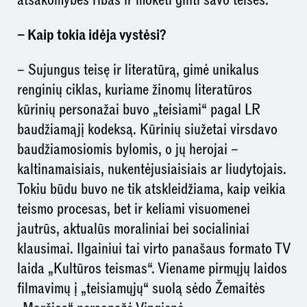
– Kaip tokia idėja vystėsi?
– Sujungus teisę ir literatūrą, gimė unikalus
renginių ciklas, kuriame žinomų literatūros
kūrinių personažai buvo „teisiami“ pagal LR
baudžiamąjį kodeksą. Kūrinių siužetai virsdavo
baudžiamosiomis bylomis, o jų herojai –
kaltinamaisiais, nukentėjusiaisiais ar liudytojais.
Tokiu būdu buvo ne tik atskleidžiama, kaip veikia
teismo procesas, bet ir keliami visuomenei
jautrūs, aktualūs moraliniai bei socialiniai
klausimai. Ilgainiui tai virto panašaus formato TV
laida „Kultūros teismas“. Viename pirmųjų laidos
filmavimų į „teisiamųjų“ suolą sėdo Žemaitės