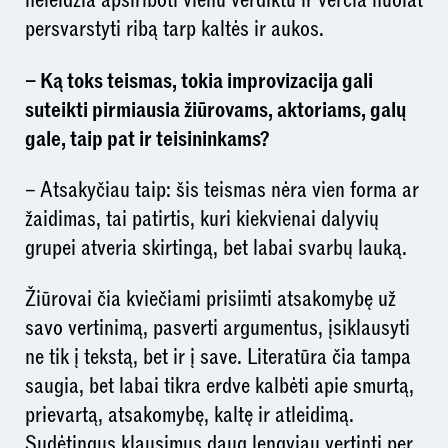
neleidžia apsiriboti vienu verdiktu ir verčia nuolat
persvarstyti ribą tarp kaltės ir aukos.
– Ką toks teismas, tokia improvizacija gali
suteikti pirmiausia žiūrovams, aktoriams, galų
gale, taip pat ir teisininkams?
– Atsakyčiau taip: šis teismas nėra vien forma ar
žaidimas, tai patirtis, kuri kiekvienai dalyvių
grupei atveria skirtingą, bet labai svarbų lauką.
Žiūrovai čia kviečiami prisiimti atsakomybę už
savo vertinimą, pasverti argumentus, įsiklausyti
ne tik į tekstą, bet ir į save. Literatūra čia tampa
saugia, bet labai tikra erdve kalbėti apie smurtą,
prievartą, atsakomybę, kaltę ir atleidimą.
Sudėtingus klausimus daug lengviau vertinti per