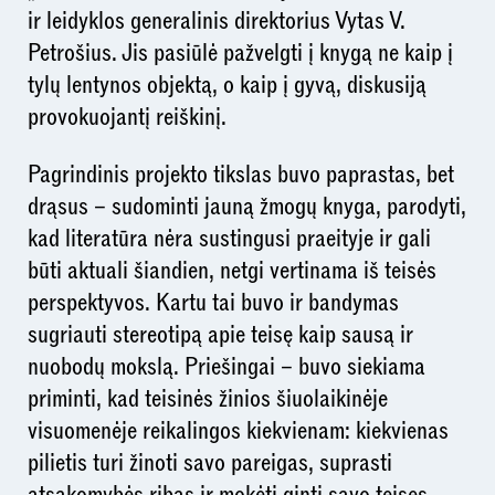
ir leidyklos generalinis direktorius Vytas V.
Petrošius. Jis pasiūlė pažvelgti į knygą ne kaip į
tylų lentynos objektą, o kaip į gyvą, diskusiją
provokuojantį reiškinį.
Pagrindinis projekto tikslas buvo paprastas, bet
drąsus – sudominti jauną žmogų knyga, parodyti,
kad literatūra nėra sustingusi praeityje ir gali
būti aktuali šiandien, netgi vertinama iš teisės
perspektyvos. Kartu tai buvo ir bandymas
sugriauti stereotipą apie teisę kaip sausą ir
nuobodų mokslą. Priešingai – buvo siekiama
priminti, kad teisinės žinios šiuolaikinėje
visuomenėje reikalingos kiekvienam: kiekvienas
pilietis turi žinoti savo pareigas, suprasti
atsakomybės ribas ir mokėti ginti savo teises.