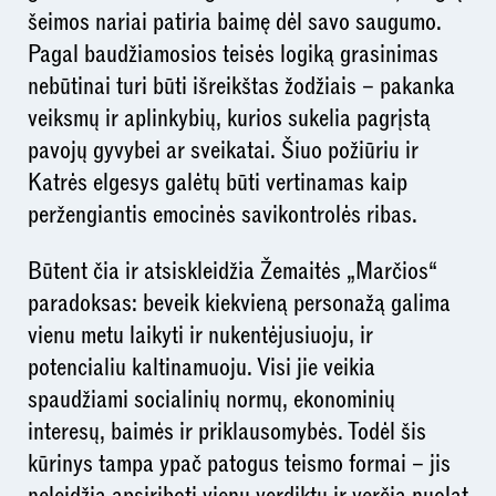
šeimos nariai patiria baimę dėl savo saugumo.
Pagal baudžiamosios teisės logiką grasinimas
nebūtinai turi būti išreikštas žodžiais – pakanka
veiksmų ir aplinkybių, kurios sukelia pagrįstą
pavojų gyvybei ar sveikatai. Šiuo požiūriu ir
Katrės elgesys galėtų būti vertinamas kaip
peržengiantis emocinės savikontrolės ribas.
Būtent čia ir atsiskleidžia Žemaitės „Marčios“
paradoksas: beveik kiekvieną personažą galima
vienu metu laikyti ir nukentėjusiuoju, ir
potencialiu kaltinamuoju. Visi jie veikia
spaudžiami socialinių normų, ekonominių
interesų, baimės ir priklausomybės. Todėl šis
kūrinys tampa ypač patogus teismo formai – jis