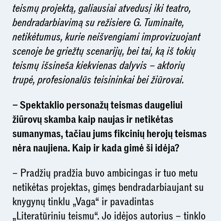
teismų projektą, galiausiai atvedusį iki teatro,
bendradarbiavimą su režisiere G. Tuminaite,
netikėtumus, kurie neišvengiami improvizuojant
scenoje be griežtų scenarijų, bei tai, ką iš tokių
teismų išsineša kiekvienas dalyvis – aktorių
trupė, profesionalūs teisininkai bei žiūrovai.
– Spektaklio personažų teismas daugeliui
žiūrovų skamba kaip naujas ir netikėtas
sumanymas, tačiau jums fikcinių herojų teismas
nėra naujiena. Kaip ir kada gimė ši idėja?
– Pradžių pradžia buvo ambicingas ir tuo metu
netikėtas projektas, gimęs bendradarbiaujant su
knygynų tinklu „Vaga“ ir pavadintas
„Literatūriniu teismu“. Jo idėjos autorius – tinklo