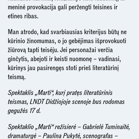
meninė provokacija gali peržengti teisines ir
etines ribas.
Man atrodo, kad svarbiausias kriterijus būtų ne
kūrinio žinomumas, o jo gebėjimas išprovokuoti
žiūrovą tapti teisėju. Jei personažai verčia
ginčytis, abejoti ir keisti nuomonę – vadinasi,
kūrinys jau pasirengęs stoti prieš literatūrinį
teismą.
Spektaklis „Marti“, kurį pratęs literatūrinis
teismas, LNDT Didžiojoje scenoje bus rodomas
gegužės 17 d.
Spektaklio „Marti“ režisierė – Gabrielė Tuminaitė,
dramaturgė – Paulina Pukytė, scenografas –