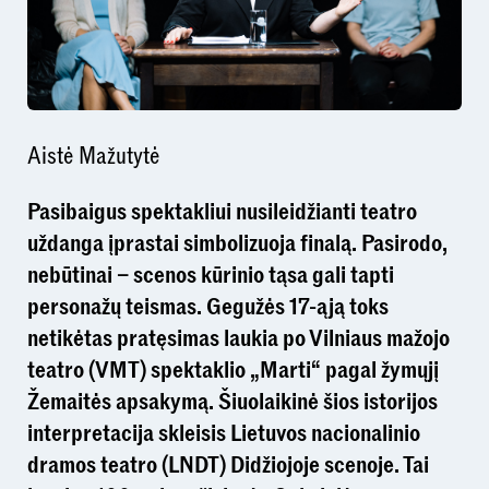
Aistė Mažutytė
Pasibaigus spektakliui nusileidžianti teatro
uždanga įprastai simbolizuoja finalą. Pasirodo,
nebūtinai – scenos kūrinio tąsa gali tapti
personažų teismas. Gegužės 17-ąją toks
netikėtas pratęsimas laukia po Vilniaus mažojo
teatro (VMT) spektaklio „Marti“ pagal žymųjį
Žemaitės apsakymą. Šiuolaikinė šios istorijos
interpretacija skleisis Lietuvos nacionalinio
dramos teatro (LNDT) Didžiojoje scenoje. Tai