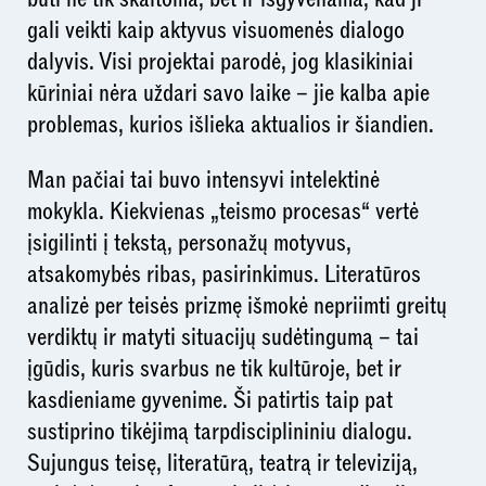
gali veikti kaip aktyvus visuomenės dialogo
dalyvis. Visi projektai parodė, jog klasikiniai
kūriniai nėra uždari savo laike – jie kalba apie
problemas, kurios išlieka aktualios ir šiandien.
Man pačiai tai buvo intensyvi intelektinė
mokykla. Kiekvienas „teismo procesas“ vertė
įsigilinti į tekstą, personažų motyvus,
atsakomybės ribas, pasirinkimus. Literatūros
analizė per teisės prizmę išmokė nepriimti greitų
verdiktų ir matyti situacijų sudėtingumą – tai
įgūdis, kuris svarbus ne tik kultūroje, bet ir
kasdieniame gyvenime. Ši patirtis taip pat
sustiprino tikėjimą tarpdisciplininiu dialogu.
Sujungus teisę, literatūrą, teatrą ir televiziją,