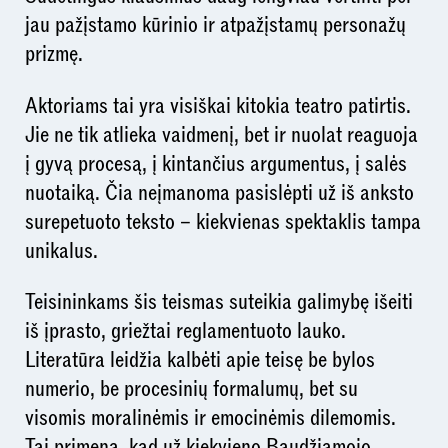
jau pažįstamo kūrinio ir atpažįstamų personažų
prizmę.
Aktoriams tai yra visiškai kitokia teatro patirtis.
Jie ne tik atlieka vaidmenį, bet ir nuolat reaguoja
į gyvą procesą, į kintančius argumentus, į salės
nuotaiką. Čia neįmanoma pasislėpti už iš anksto
surepetuoto teksto – kiekvienas spektaklis tampa
unikalus.
Teisininkams šis teismas suteikia galimybę išeiti
iš įprasto, griežtai reglamentuoto lauko.
Literatūra leidžia kalbėti apie teisę be bylos
numerio, be procesinių formalumų, bet su
visomis moralinėmis ir emocinėmis dilemomis.
Tai primena, kad už kiekvieno Baudžiamojo