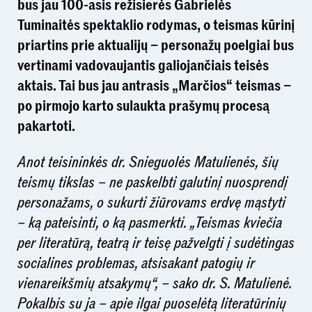
bus jau 100-asis režisierės Gabrielės
Tuminaitės spektaklio rodymas, o teismas kūrinį
priartins prie aktualijų – personažų poelgiai bus
vertinami vadovaujantis galiojančiais teisės
aktais. Tai bus jau antrasis „Marčios“ teismas –
po pirmojo karto sulaukta prašymų procesą
pakartoti.
Anot teisininkės dr. Snieguolės Matulienės, šių
teismų tikslas – ne paskelbti galutinį nuosprendį
personažams, o sukurti žiūrovams erdvę mąstyti
– ką pateisinti, o ką pasmerkti. „Teismas kviečia
per literatūrą, teatrą ir teisę pažvelgti į sudėtingas
socialines problemas, atsisakant patogių ir
vienareikšmių atsakymų“, – sako dr. S. Matulienė.
Pokalbis su ja – apie ilgai puoselėtą literatūrinių