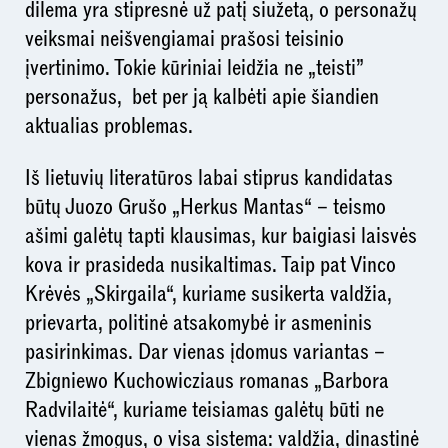
dilema yra stipresnė už patį siužetą, o personažų
veiksmai neišvengiamai prašosi teisinio
įvertinimo. Tokie kūriniai leidžia ne „teisti”
personažus, bet per ją kalbėti apie šiandien
aktualias problemas.
Iš lietuvių literatūros labai stiprus kandidatas
būtų Juozo Grušo „Herkus Mantas“ – teismo
ašimi galėtų tapti klausimas, kur baigiasi laisvės
kova ir prasideda nusikaltimas. Taip pat Vinco
Krėvės „Skirgaila“, kuriame susikerta valdžia,
prievarta, politinė atsakomybė ir asmeninis
pasirinkimas. Dar vienas įdomus variantas –
Zbigniewo Kuchowicziaus romanas „Barbora
Radvilaitė“, kuriame teisiamas galėtų būti ne
vienas žmogus, o visa sistema: valdžia, dinastinė