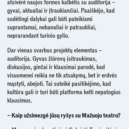
atsivėrė naujos formos kalbėtis su auditorija –
gyvai, aktualiai ir įtraukiančiai. Paaiškėjo, kad
sudėtingi dalykai gali būti pateikiami
suprantamai, nebanaliai ir patraukliai,
neprarandant turinio gylio.
Dar vienas svarbus projektų elementas –
auditorija. Gyvas žiūrovų įsitraukimas,
diskusijos, ginčai ir klausimai parodė, kad
visuomenei reikia ne tik atsakymų, bet ir erdvės
mąstyti, abejoti. Tai suteikė pasitikėjimo, kad
kultūra gali ir turi būti platforma kelti nepatogius
klausimus.
– Kaip užsimezgė jūsų ryšys su Mažuoju teatru?