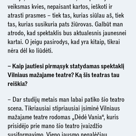
veiksmas kvies, nepaisant kartos, ieškoti ir
atrasti prasmes – tiek tas, kurias siūlau aš, tiek
tas, kurias susikuria pats žiūrovas. Galbūt man
atrodo, kad spektaklis bus aktualesnis jaunesnei
kartai. O jeigu pasirodys, kad yra kitaip, tikrai
nėra dėl ko liūdėti.
– Kaip jautiesi pirmąsyk statydamas spektaklį
Vilniaus mažajame teatre? Ką šis teatras tau
reiškia?
– Dar studijų metais man labai patiko šio teatro
scena. Tikriausiai stipriausiai įsiminė Vilniaus
mažajame teatre rodomas „Dėdė Vania“, kuris
prisidėjo prie mano šio teatro įvaizdžio
susiformavimo. Vieno jausmo negalėčiau