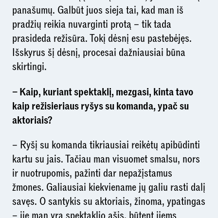
panašumų. Galbūt juos sieja tai, kad man iš
pradžių reikia nuvarginti protą – tik tada
prasideda režisūra. Tokį dėsnį esu pastebėjęs.
Išskyrus šį dėsnį, procesai dažniausiai būna
skirtingi.
– Kaip, kuriant spektaklį, mezgasi, kinta tavo
kaip režisieriaus ryšys su komanda, ypač su
aktoriais?
– Ryšį su komanda tikriausiai reikėtų apibūdinti
kartu su jais. Tačiau man visuomet smalsu, nors
ir nuotrupomis, pažinti dar nepažįstamus
žmones. Galiausiai kiekviename jų galiu rasti dalį
savęs. O santykis su aktoriais, žinoma, ypatingas
– jie man yra spektaklio ašis, būtent jiems