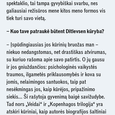
spektaklio, tai tampa gyvybiškai svarbu, nes
galiausiai režisūros mene kitos meno formos vis
tiek turi savo vietą.
– Kuo tave patraukė būtent Ditlevsen kūryba?
– Įspūdingiausias jos kūrinių bruožas man –
niekuo nedangstomas, net drastiškas atvirumas,
su kuriuo rašoma apie savo patirtis. O jų gausu
ir jos gniuždančios: psichologinės vaikystės
traumos, ilgametės priklausomybės ir kova su
jomis, nelaimingos santuokos, taip pat
nesėkmingas jos, kaip kūrėjos, pripažinimo
siekis… Ši rašytoja gyvenimą baigė savižudybe.
Tad nors „Veidai“ ir „Kopenhagos trilogija“ yra
atskiri kūriniai, kaip autorės biografijos šaltiniai