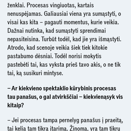
ženklai. Procesas vingiuotas, kartais
nenuspėjamas. Galiausiai viena yra sumąstyti, o
visai kas kita – pagauti momentus, kurie veikia.
Dažnai nutinka, kad sumąstyti sprendimai
nepasiteisina. Turbūt todėl, kad jie yra išmąstyti.
Atrodo, kad scenoje veikia šiek tiek kitokie
pastabumo dėsniai. Todėl norisi mokytis
pastebėti tai, kas vyksta prieš tavo akis, o ne tik
tai, ką susikuri mintyse.
– Ar kiekvieno spektaklio kūrybinis procesas
tau panašus, o gal atvirkščiai – kiekvienąsyk vis
kitaip?
– Jei procesas tampa pernelyg panašus į praeitą,
tai kelia tam tikrą įtarimą. Žinoma, yra tam tikrų