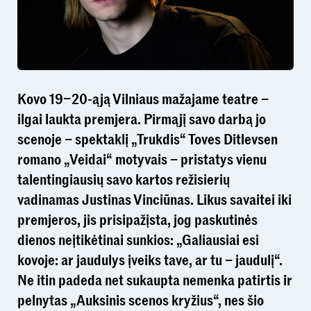
Kovo 19–20-ąją Vilniaus mažajame teatre –
ilgai laukta premjera. Pirmąjį savo darbą jo
scenoje – spektaklį „Trukdis“ Toves Ditlevsen
romano „Veidai“ motyvais – pristatys vienu
talentingiausių savo kartos režisierių
vadinamas Justinas Vinciūnas. Likus savaitei iki
premjeros, jis prisipažįsta, jog paskutinės
dienos neįtikėtinai sunkios: „Galiausiai esi
kovoje: ar jaudulys įveiks tave, ar tu – jaudulį“.
Ne itin padeda net sukaupta nemenka patirtis ir
pelnytas „Auksinis scenos kryžius“, nes šio