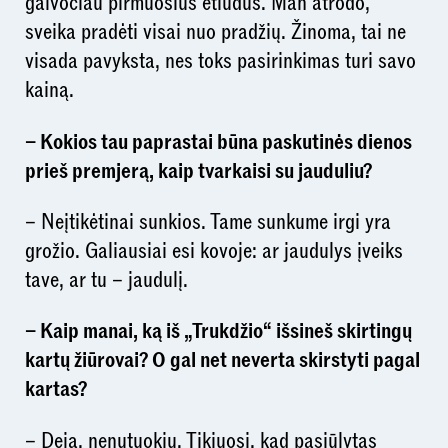
galvočiau pirmuosius etiudus. Man atrodo,
sveika pradėti visai nuo pradžių. Žinoma, tai ne
visada pavyksta, nes toks pasirinkimas turi savo
kainą.
– Kokios tau paprastai būna paskutinės dienos
prieš premjerą, kaip tvarkaisi su jauduliu?
– Neįtikėtinai sunkios. Tame sunkume irgi yra
grožio. Galiausiai esi kovoje: ar jaudulys įveiks
tave, ar tu – jaudulį.
– Kaip manai, ką iš „Trukdžio“ išsineš skirtingų
kartų žiūrovai? O gal net neverta skirstyti pagal
kartas?
– Deja, nenutuokiu. Tikiuosi, kad pasiūlytas