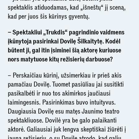
spektaklis atiduodamas, kad „išneštų“ jį sceną,
kad per juos šis kūrinys gyventų.
– Spektakliui „Trukdis“ pagrindinio vaidmens
įkūnytoja pasirinkai Dovilę Šilkaitytę. Kodėl
būtent ji, gal itin įsiminei šią aktorę kuriuose
nors matytuose kitų režisierių darbuose?
– Perskaičiau kūrinį, užsimerkiau ir prieš akis
pamačiau Dovilę. Tuomet pasiūliau jai susitikti
pasikalbėti ir nuo tos akimirkos jaučiausi
laimingesnis. Pasirinkimas buvo intuityvus.
Daugiausia Dovilę esu matęs Jaunimo teatro
spektakliuose. Dovilė yra be galo palaikanti
aktorė. Galiausiai juk lengva skeptiškai žiūrėti į
jauną režisierių, o su Dovile atrodo, kad galiu