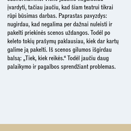
įvardyti, tačiau jaučiu, kad šiam teatrui tikrai
rūpi būsimas darbas. Paprastas pavyzdys:
nugirdau, kad negalima per dažnai nuleisti ir
pakelti priekinės scenos uždangos. Todėl po
keleto tokių prašymų paklausiau, kiek dar kartų
galime ją pakelti. Iš scenos gilumos išgirdau
balsą: „Tiek, kiek reikės.“ Todėl jaučiu daug
palaikymo ir pagalbos sprendžiant problemas.