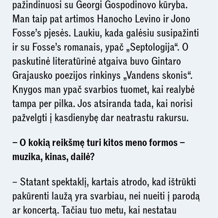
pažindinuosi su Georgi Gospodinovo kūryba.
Man taip pat artimos Hanocho Levino ir Jono
Fosse’s pjesės. Laukiu, kada galėsiu susipažinti
ir su Fosse’s romanais, ypač „Septologija“. O
paskutinė literatūrinė atgaiva buvo Gintaro
Grajausko poezijos rinkinys „Vandens skonis“.
Knygos man ypač svarbios tuomet, kai realybė
tampa per pilka. Jos atsiranda tada, kai norisi
pažvelgti į kasdienybę dar neatrastu rakursu.
– O kokią reikšmę turi kitos meno formos –
muzika, kinas, dailė?
– Statant spektaklį, kartais atrodo, kad ištrūkti
pakūrenti laužą yra svarbiau, nei nueiti į parodą
ar koncertą. Tačiau tuo metu, kai nestatau