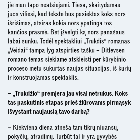
jie man tapo neatsiejami. Tiesa, skaitydamas
juos viliesi, kad tekste bus pasiektas koks nors
išrišimas, atsiras kokia nors ypatinga tos
kančios prasmė. Bet įžvelgti ką nors panašaus
labai sunku. Todėl spektakliui „Trukdis“ romanas
„Veidai“ tampa lyg atspirties tašku – Ditlevsen
romano temas siekiame atskleisti per kūrybinio
proceso metu sukurtas naujas situacijas, iš kurių
ir konstruojamas spektaklis.
– „Trukdžio“ premjera jau visai netrukus. Koks
tas paskutinis etapas prieš žiūrovams pirmąsyk
išvystant naujausią tavo darbą?
– Kiekviena diena atneša tam tikrų niuansų,
pokyčių, atradimų. Turbūt tai ir yra gyvybės