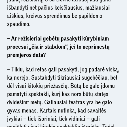
išbandyti net pačius keisčiausius, mažiausiai
aiškius, kreivus sprendimus be papildomo
spaudimo.
– Ar režisieriai gebėtų pasakyti kūrybiniam
procesui „čia ir stabdom“, jei to neprimestų
premjeros data?
– Tikiu, kad retas gali pasakyti, jog padarė viską,
ką norėjo. Sustabdyti tikriausiai sugebėčiau, bet
dėl visai kitokių priežasčių. Būtų be galo įdomu
pamatyti spektaklį, kurį kas nors būtų statęs
dvidešimt metų. Galiausiai teatras yra be galo
gyvas menas. Kartais nutinka, kad savaitės
įvykiai – tiek išoriniai, tiek vidiniai – gali