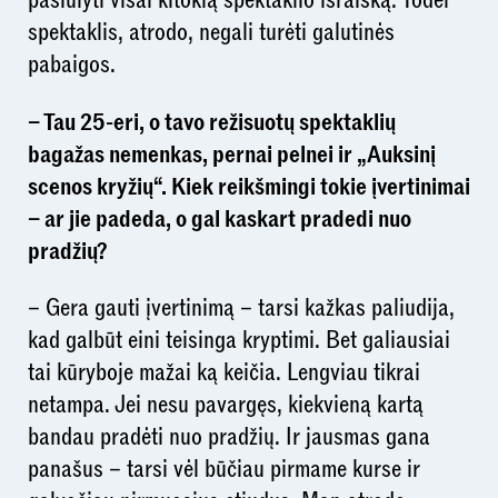
pasiūlyti visai kitokią spektaklio išraišką. Todėl
spektaklis, atrodo, negali turėti galutinės
pabaigos.
– Tau 25-eri, o tavo režisuotų spektaklių
bagažas nemenkas, pernai pelnei ir „Auksinį
scenos kryžių“. Kiek reikšmingi tokie įvertinimai
– ar jie padeda, o gal kaskart pradedi nuo
pradžių?
– Gera gauti įvertinimą – tarsi kažkas paliudija,
kad galbūt eini teisinga kryptimi. Bet galiausiai
tai kūryboje mažai ką keičia. Lengviau tikrai
netampa. Jei nesu pavargęs, kiekvieną kartą
bandau pradėti nuo pradžių. Ir jausmas gana
panašus – tarsi vėl būčiau pirmame kurse ir