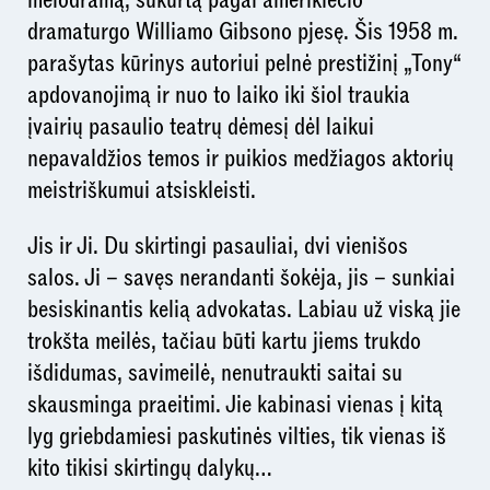
dramaturgo Williamo Gibsono pjesę. Šis 1958 m.
parašytas kūrinys autoriui pelnė prestižinį „Tony“
apdovanojimą ir nuo to laiko iki šiol traukia
įvairių pasaulio teatrų dėmesį dėl laikui
nepavaldžios temos ir puikios medžiagos aktorių
meistriškumui atsiskleisti.
Jis ir Ji. Du skirtingi pasauliai, dvi vienišos
salos. Ji – savęs nerandanti šokėja, jis – sunkiai
besiskinantis kelią advokatas. Labiau už viską jie
trokšta meilės, tačiau būti kartu jiems trukdo
išdidumas, savimeilė, nenutraukti saitai su
skausminga praeitimi. Jie kabinasi vienas į kitą
lyg griebdamiesi paskutinės vilties, tik vienas iš
kito tikisi skirtingų dalykų…