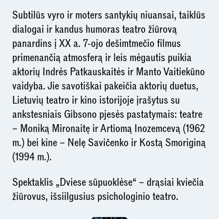
Subtilūs vyro ir moters santykių niuansai, taiklūs
dialogai ir kandus humoras teatro žiūrovą
panardins į XX a. 7-ojo dešimtmečio filmus
primenančią atmosferą ir leis mėgautis puikia
aktorių Indrės Patkauskaitės ir Manto Vaitiekūno
vaidyba. Jie savotiškai pakeičia aktorių duetus,
Lietuvių teatro ir kino istorijoje įrašytus su
ankstesniais Gibsono pjesės pastatymais: teatre
– Moniką Mironaitę ir Artiomą Inozemcevą (1962
m.) bei kine – Nelę Savičenko ir Kostą Smoriginą
(1994 m.).
Spektaklis „Dviese sūpuoklėse“ – drąsiai kviečia
žiūrovus, išsiilgusius psichologinio teatro.