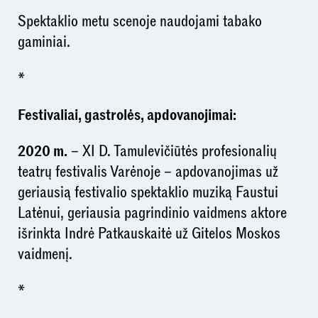
Spektaklio metu scenoje naudojami tabako
gaminiai.
*
Festivaliai, gastrolės, apdovanojimai:
2020 m.
– XI D. Tamulevičiūtės profesionalių
teatrų festivalis Varėnoje – apdovanojimas už
geriausią festivalio spektaklio muziką Faustui
Latėnui, geriausia pagrindinio vaidmens aktore
išrinkta Indrė Patkauskaitė už Gitelos Moskos
vaidmenį.
*