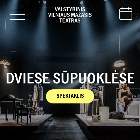
VALSTYBINIS
VILNIAUS MAŽASIS
TEATRAS
DVIESE SŪPUOKLĖSE
SPEKTAKLIS