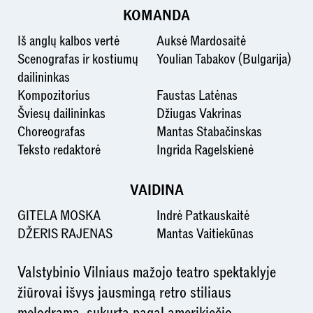
KOMANDA
Iš anglų kalbos vertė
Auksė Mardosaitė
Scenografas ir kostiumų
Youlian Tabakov (Bulgarija)
dailininkas
Kompozitorius
Faustas Latėnas
Šviesų dailininkas
Džiugas Vakrinas
Choreografas
Mantas Stabačinskas
Teksto redaktorė
Ingrida Ragelskienė
VAIDINA
GITELA MOSKA
Indrė Patkauskaitė
DŽERIS RAJENAS
Mantas Vaitiekūnas
Valstybinio Vilniaus mažojo teatro spektaklyje
žiūrovai išvys jausmingą retro stiliaus
melodramą, sukurtą pagal amerikiečio