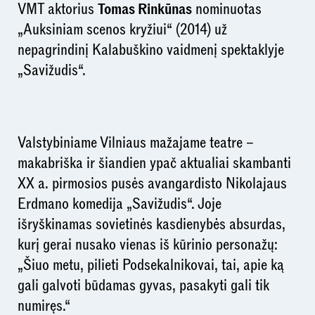
VMT aktorius
Tomas Rinkūnas
nominuotas
„Auksiniam scenos kryžiui“ (2014) už
nepagrindinį Kalabuškino vaidmenį spektaklyje
„Savižudis“.
Valstybiniame Vilniaus mažajame teatre –
makabriška ir šiandien ypač aktualiai skambanti
XX a. pirmosios pusės avangardisto Nikolajaus
Erdmano komedija „Savižudis“. Joje
išryškinamas sovietinės kasdienybės absurdas,
kurį gerai nusako vienas iš kūrinio personažų:
„Šiuo metu, pilieti Podsekalnikovai, tai, apie ką
gali galvoti būdamas gyvas, pasakyti gali tik
numiręs.“