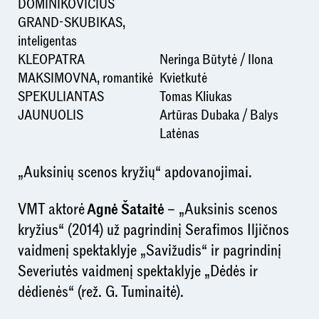
DOMINIKOVIČIUS
GRAND-SKUBIKAS,
inteligentas
KLEOPATRA
Neringa Būtytė / Ilona
MAKSIMOVNA, romantikė
Kvietkutė
SPEKULIANTAS
Tomas Kliukas
JAUNUOLIS
Artūras Dubaka / Balys
Latėnas
„Auksinių scenos kryžių“ apdovanojimai.
VMT aktorė
Agnė Šataitė
– „Auksinis scenos
kryžius“ (2014) už pagrindinį Serafimos Iljičnos
vaidmenį spektaklyje „Savižudis“ ir pagrindinį
Severiutės vaidmenį spektaklyje „Dėdės ir
dėdienės“ (rež. G. Tuminaitė).