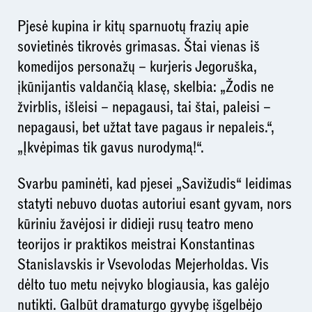
Pjesė kupina ir kitų sparnuotų frazių apie
sovietinės tikrovės grimasas. Štai vienas iš
komedijos personažų – kurjeris Jegoruška,
įkūnijantis valdančią klasę, skelbia: „Žodis ne
žvirblis, išleisi – nepagausi, tai štai, paleisi –
nepagausi, bet užtat tave pagaus ir nepaleis.“,
„Įkvėpimas tik gavus nurodymą!“.
Svarbu paminėti, kad pjesei „Savižudis“ leidimas
statyti nebuvo duotas autoriui esant gyvam, nors
kūriniu žavėjosi ir didieji rusų teatro meno
teorijos ir praktikos meistrai Konstantinas
Stanislavskis ir Vsevolodas Mejerholdas. Vis
dėlto tuo metu neįvyko blogiausia, kas galėjo
nutikti. Galbūt dramaturgo gyvybę išgelbėjo