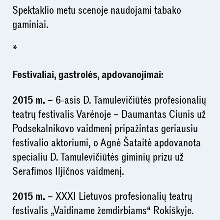
Spektaklio metu scenoje naudojami tabako
gaminiai.
*
Festivaliai, gastrolės, apdovanojimai:
2015 m.
– 6-asis D. Tamulevičiūtės profesionalių
teatrų festivalis Varėnoje – Daumantas Ciunis už
Podsekalnikovo vaidmenį pripažintas geriausiu
festivalio aktoriumi, o Agnė Šataitė apdovanota
specialiu D. Tamulevičiūtės giminių prizu už
Serafimos Iljičnos vaidmenį.
2015 m.
– XXXI Lietuvos profesionalių teatrų
festivalis „Vaidiname žemdirbiams“ Rokiškyje.