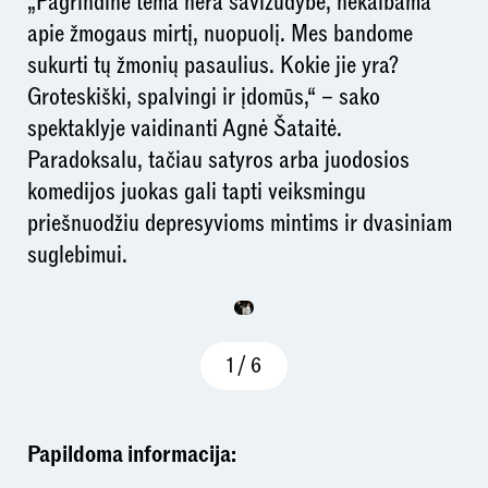
„Pagrindinė tema nėra savižudybė, nekalbama
apie žmogaus mirtį, nuopuolį. Mes bandome
sukurti tų žmonių pasaulius. Kokie jie yra?
Groteskiški, spalvingi ir įdomūs,“ – sako
spektaklyje vaidinanti Agnė Šataitė.
Paradoksalu, tačiau satyros arba juodosios
komedijos juokas gali tapti veiksmingu
priešnuodžiu depresyvioms mintims ir dvasiniam
suglebimui.
1
/
6
Papildoma informacija: