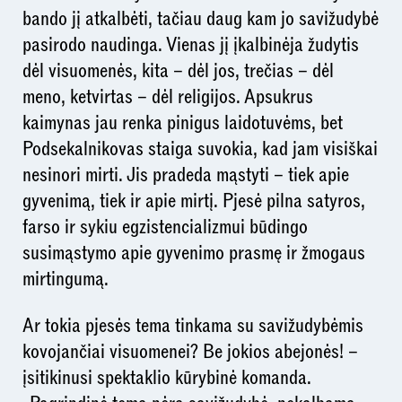
bando jį atkalbėti, tačiau daug kam jo savižudybė
pasirodo naudinga. Vienas jį įkalbinėja žudytis
dėl visuomenės, kita – dėl jos, trečias – dėl
meno, ketvirtas – dėl religijos. Apsukrus
kaimynas jau renka pinigus laidotuvėms, bet
Podsekalnikovas staiga suvokia, kad jam visiškai
nesinori mirti. Jis pradeda mąstyti – tiek apie
gyvenimą, tiek ir apie mirtį. Pjesė pilna satyros,
farso ir sykiu egzistencializmui būdingo
susimąstymo apie gyvenimo prasmę ir žmogaus
mirtingumą.
Ar tokia pjesės tema tinkama su savižudybėmis
kovojančiai visuomenei? Be jokios abejonės! –
įsitikinusi spektaklio kūrybinė komanda.