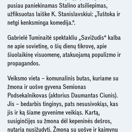
pusiau paniekinamas Stalino atsiliepimas,
užfiksuotas laiške K. Stanislavskiui: „Tuštoka ir
netgi kenksminga komedija.“.
Gabrielė Tuminaitė spektakliu „Savižudis“ kalba
ne apie sovietinę, o šių dienų tikrovę, apie
šiuolaikinę visuomenę, atakuojamą populizmo ir
propagandos.
Veiksmo vieta – komunalinis butas, kuriame su
žmona ir uošve gyvena Semionas
Podsekalnikovas (aktorius Daumantas Ciunis).
Jis – bedarbis tinginys, pats nesusivokiąs, kas
jis ir ką šiame gyvenime veikiąs. Kartą,
susiginčijęs su žmona dėl kepeninės dešros,
nutaria nusižudyti. Žmona su uošve ir kaimynu